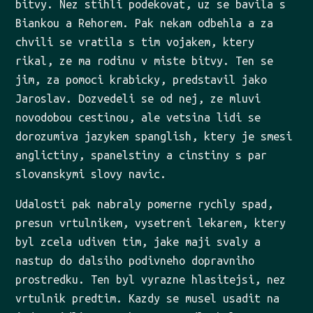
bitvy. Nez stihli podekovat, uz se bavila s
Biankou a Rehorem. Pak nekam odbehla a za
chvili se vratila s tim vojakem, ktery
rikal, ze ma rodinu v miste bitvy. Ten se
jim, za pomoci krabicky, predstavil jako
Jaroslav. Dozvedeli se od nej, ze mluvi
novodobou cestinou, ale vetsina lidi se
dorozumiva jazykem spanglish, ktery je smesi
anglictiny, spanelstiny a cinstiny s par
slovanskymi slovy navic.
Udalosti pak nabraly pomerne rychly spad,
presun vrtulnikem, vysetreni lekarem, ktery
byl zcela udiven tim, jake maji svaly a
nastup do dalsiho podivneho dopravniho
prostredku. Ten byl vyrazne hlasitejsi, nez
vrtulnik predtim. Kazdy se musel usadit na