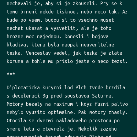
nechavali je, aby si je zkouseli. Pry se k
tomu brneni nekde tisknou, nebo neco tak. Az
bude po vsem, budou si to vsechno muset
nechat ukazat a vysvetlit, ale je toho
hrozne moc najednou. Donesli i bojova
kladiva, ktera byla naopak neuveritelne
tezka. Venceslav vedel, jak tezka je zlata
koruna a tohle mu prislo jeste o neco tezsi.
***
Diplomaticka kuryrni lod Plch tvrde brzdila
s deceleraci 3g pred soustavou Saturna.
Motory bezely na maximum i kdyz fuzni palivo
nebylo vyuzito optimalne. Pak motory zhasly.
Otocila se dvermi nakladoveho prostoru po
smeru letu a otevrela je. Nekolik zazehu
manevrovacich trysek odsunulo Plcha od