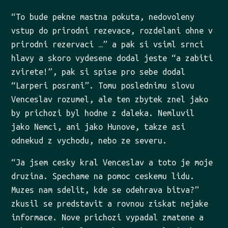
“To bude pekne mastna pokuta, nedovoleny
vstup do prirodni rezevace, rozdelani ohne v
prirodni rezervaci …” a pak si vsiml srnci
hlavy a skoro vydesene dodal jeste “a zabiti
zvirete!”, pak si spise pro sebe dodal
“Larperi posrani”. Tomu poslednimu slovu
Venceslav rozumel, ale ten zbytek znel jako
by prichozi byl hodne z daleka. Nemluvil
jako Nemci, ani jako Hunove, takze asi
odnekud z vychodu, nebo ze severu.
“Ja jsem cesky kral Venceslav a toto je moje
druzina. Spechame na pomoc ceskemu lidu.
Muzes nam sdelit, kde se odehrava bitva?”
zkusil se predstavit a rovnou ziskat nejake
informace. Nove prichozi vypadal zmatene a