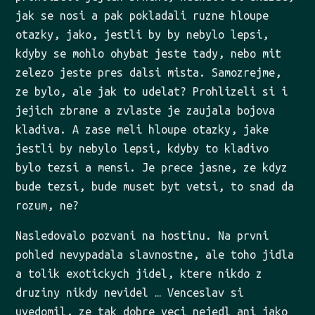
jak se nosi a pak pokladali ruzne hloupe
otazky, jako, jestli by by nebylo lepsi,
kdyby se mohlo ohybat jeste tady, nebo mit
zelezo jeste pres dalsi mista. Samozrejme,
ze bylo, ale jak to udelat? Prohlizeli si i
jejich zbrane a zvlaste je zaujala bojova
kladiva. A zase meli hloupe otazky, jake
jestli by nebylo lepsi, kdyby to kladivo
bylo tezsi a mensi. Je prece jasne, ze kdyz
bude tezsi, bude muset byt vetsi, to snad da
rozum, ne?
Nasledovalo pozvani na hostinu. Na prvni
pohled nevypadala slavnostne, ale toho jidla
a tolik exotickych jidel, ktere nikdo z
druziny nikdy nevidel … Venceslav si
uvedomil, ze tak dobre veci nejedl ani jako