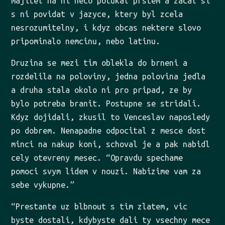
majitel na ni neco potukal prstem a zacal si
s ni povidat v jazyce, ktery byl zcela
nesrozumitelny, i kdyz obcas nektere slovo
pripominalo nemcinu, nebo latinu.
Druzina se mezi tim oblekla do brneni a
rozdelila na poloviny, jedna polovina jedla
a druha stala okolo ni pro pripad, ze by
bylo potreba branit. Postupne se stridali.
Kdyz dojidali, zkusil to Venceslav naposledy
po dobrem. Nenapadne odpocital z mesce dost
minci na nakup koni, schoval je a pak nabidl
cely otevreny mesec. “Opravdu spechame
pomoci svym lidem v nouzi. Nabizime vam za
sebe vykupne.”
“Prestante uz blbnout s tim zlatem, vic
byste dostali, kdybyste dali ty vsechny mece