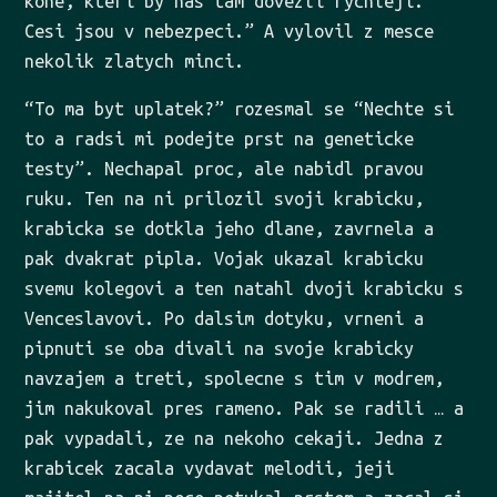
kone, kteri by nas tam dovezli rychleji.
Cesi jsou v nebezpeci.” A vylovil z mesce
nekolik zlatych minci.
“To ma byt uplatek?” rozesmal se “Nechte si
to a radsi mi podejte prst na geneticke
testy”. Nechapal proc, ale nabidl pravou
ruku. Ten na ni prilozil svoji krabicku,
krabicka se dotkla jeho dlane, zavrnela a
pak dvakrat pipla. Vojak ukazal krabicku
svemu kolegovi a ten natahl dvoji krabicku s
Venceslavovi. Po dalsim dotyku, vrneni a
pipnuti se oba divali na svoje krabicky
navzajem a treti, spolecne s tim v modrem,
jim nakukoval pres rameno. Pak se radili … a
pak vypadali, ze na nekoho cekaji. Jedna z
krabicek zacala vydavat melodii, jeji