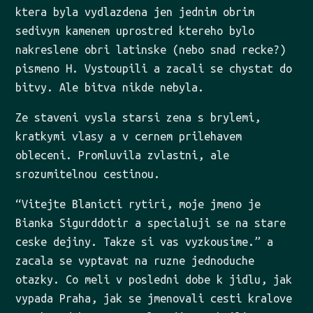
ktera byla vydlazdena jen jednim obrim
sedivym kamenem uprostred ktereho bylo
nakreslene obri latinske (nebo snad recke?)
pismeno H. Vystoupili a zacali se chystat do
bitvy. Ale bitva nikde nebyla.
Ze staveni vysla starsi zena s brylemi,
kratkymi vlasy a v cernem prilehavem
obleceni. Promluvila zvlastni, ale
srozumitelnou cestinou.
“Vitejte Blanicti rytiri, moje jmeno je
Bianka Sigurddotir a specialuji se na stare
ceske dejiny. Takze si vas vyzkousime.” a
zacala se vyptavat na ruzne jednoduche
otazky. Co meli v posledni dobe k jidlu, jak
vypada Praha, jak se jmenovali cesti kralove