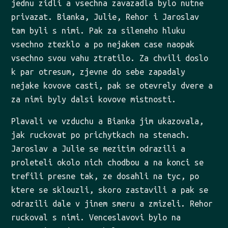
jednu zidli a vsechna zavazadla bylo nutne
privazat. Bianka, Julie, Rehor i Jaroslav
tam byli s nimi. Pak za sileneho hluku
vsechno ztezklo a po nejakem case naopak
vsechno svou vahu ztratilo. Za chvili doslo
k par otresum, zjevne do sebe zapadaly
nejake kovove casti, pak se otevrely dvere a
za nimi byly dalsi kovove mistnosti.
Plavali ve vzduchu a Bianka jim ukazovala,
jak ruckovat po prichytkach na stenach.
Jaroslav a Julie se mezitim odrazili a
proleteli okolo nich chodbou a na konci se
trefili presne tak, ze dosahli na tyc, po
ktere se sklouzli, skoro zastavili a pak se
odrazili dale v jinem smeru a zmizeli. Rehor
ruckoval s nimi. Venceslavovi bylo na