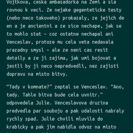
Vojtkova, ceska ambasadorka na Zemi a sla
rovnou k veci. Ze nejake gegenteticke testy
(nebo neco takoveho) prokazaly, ze jejich de
en a je ancientni a ze sice nechape, jak se
to mohlo stat – coz ostatne nechapal ani
Venceslav, protoze mu cela veta nedavala
prazadny smysl – ale ze neni cas resit
detaily a ze ji zajima, jak umi bojovat a
jestli by ji neco nepredvedli, nez zajisti
dopravu na misto bitvy.
“Tady v komnate?” zeptal se Venceslav. “Ano,
tady. Tahle bitva bude cela uvnitr.”
odpovedela Julie. Venceslavova druzina
predvedla par souboju a pak udalosti nabraly
rychly spad. Julie chvili mluvila do
krabicky a pak jim nabidla odvoz na misto