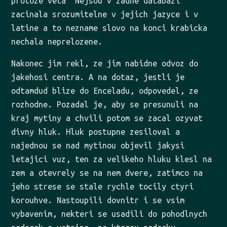
protoze veta “Nejsou v zadne databazi”
zacinala srozumitelne v jejich jazyce i v
latine a to nezname slovo na konci krabicka
nechala neprelozene.
Nakonec jim rekl, ze jim nabidne odvoz do
jakehosi centra. A na dotaz, jestli je
odtamdud blize do Enceladu, odpovedel, ze
rozhodne. Pozadal je, aby se presunuli na
kraj mytiny a chvili potom se zacal ozyvat
divny hluk. Hluk postupne zesiloval a
najednou se nad mytinou objevil jakysi
letajici vuz, ten za velikeho hluku klesl na
zem a otevrely se na nem dvere, zatimco na
jeho strese se stale rychle tocily ctyri
korouhve. Nastoupili dovnitr i se vsim
vybavenim, nekteri se usadili do pohodlnych