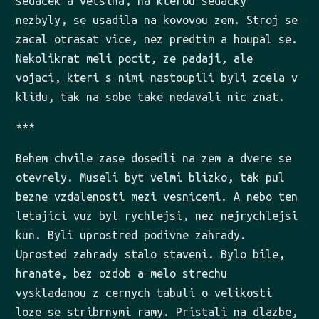
sedacek a vetsina, na kterou sedacky
nezbyly, se usadila na kovovou zem. Stroj se
zacal otrasat vice, nez predtim a houpal se.
Nekolikrat meli pocit, ze padaji, ale
vojaci, kteri s nimi nastoupili byli zcela v
klidu, tak na sobe take nedavali nic znat.
***
Behem chvile zase dosedli na zem a dvere se
otevrely. Museli byt velmi blizko, tak pul
bezne vzdalenosti mezi vesnicemi. A nebo ten
letajici vuz byl rychlejsi, nez nejrychlejsi
kun. Byli uprostred podivne zahrady.
Uprosted zahrady stalo staveni. Bylo bile,
hranate, bez ozdob a melo strechu
vyskladanou z cernych tabuli o velikosti
loze se stribrnymi ramy. Pristali na dlazbe,