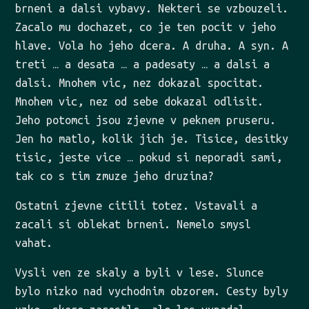
brneni a dalsi vybavy. Nekteri se vzbouzeli.
Zacalo mu dochazet, co je ten pocit v jeho
hlave. Vola ho jeho dcera. A druha. A syn. A
treti … a desata … a padesaty … a dalsi a
dalsi. Mnohem vic, nez dokazal spocitat.
Mnohem vic, nez od sebe dokazal odlisit.
Jeho potomci jsou zjevne v peknem pruseru.
Jen ho matlo, kolik jich je. Tisice, desitky
tisic, jeste vice … pokud si neporadi sami,
tak co s tim zmuze jeho druzina?
Ostatni zjevne citili totez. Vstavali a
zacali si oblekat brneni. Nemelo smysl
vahat.
Vysli ven ze skaly a byli v lese. Slunce
bylo nizko nad vychodnim obzorem. Cesty byly