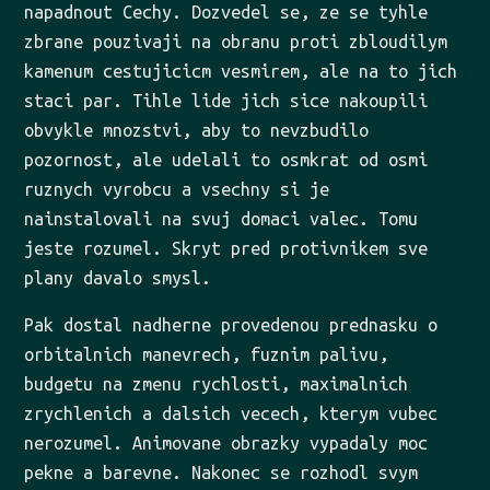
napadnout Cechy. Dozvedel se, ze se tyhle
zbrane pouzivaji na obranu proti zbloudilym
kamenum cestujicicm vesmirem, ale na to jich
staci par. Tihle lide jich sice nakoupili
obvykle mnozstvi, aby to nevzbudilo
pozornost, ale udelali to osmkrat od osmi
ruznych vyrobcu a vsechny si je
nainstalovali na svuj domaci valec. Tomu
jeste rozumel. Skryt pred protivnikem sve
plany davalo smysl.
Pak dostal nadherne provedenou prednasku o
orbitalnich manevrech, fuznim palivu,
budgetu na zmenu rychlosti, maximalnich
zrychlenich a dalsich vecech, kterym vubec
nerozumel. Animovane obrazky vypadaly moc
pekne a barevne. Nakonec se rozhodl svym