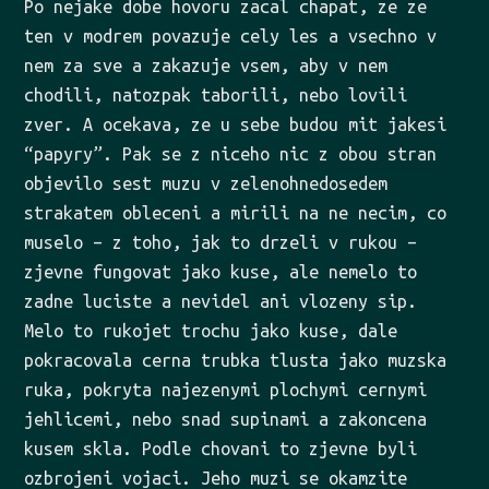
Po nejake dobe hovoru zacal chapat, ze ze
ten v modrem povazuje cely les a vsechno v
nem za sve a zakazuje vsem, aby v nem
chodili, natozpak taborili, nebo lovili
zver. A ocekava, ze u sebe budou mit jakesi
“papyry”. Pak se z niceho nic z obou stran
objevilo sest muzu v zelenohnedosedem
strakatem obleceni a mirili na ne necim, co
muselo – z toho, jak to drzeli v rukou –
zjevne fungovat jako kuse, ale nemelo to
zadne luciste a nevidel ani vlozeny sip.
Melo to rukojet trochu jako kuse, dale
pokracovala cerna trubka tlusta jako muzska
ruka, pokryta najezenymi plochymi cernymi
jehlicemi, nebo snad supinami a zakoncena
kusem skla. Podle chovani to zjevne byli
ozbrojeni vojaci. Jeho muzi se okamzite