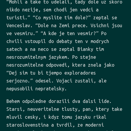
“Mohli a take to udelali, tady dole uz skoro
nikdo nezije, sem chodi jen vedci a
turisti.” “Co myslite tim dole?” zeptal se
Venceslav. “Dole na Zemi prece. Vsichni jsou
ve vesmiru.” “A kde je ten vesmir?” Po
chvili vstoupil do debaty ten v modrych
satech a na neco se zeptal Bianky tim
nesrozumitelnym jazykem. Po stejne
nesrozumitelne odpovedi, ktera znela jako
“Dej sim tu bi tjempo exploradores
serjozno.” odesel. Vojaci zustali, ale
nepusobili nepratelsky.
Behem odpoledne dorazili dva dalsi lide.
Starsi, neuveritelne tlusty, pan, ktery take
mluvil cesky, i kdyz tomu jazyku rikal
staroslovenstina a tvrdil, ze moderni