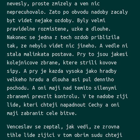
nevesly, proste zmizely a ven nic
neprecuhovalo. Zato po obvodu nadoby zacaly
byt videt nejake ozdoby. Byly velmi
pravidelne rozmistene, uzke a dlouhe.
Nakonec se jedna z tech ozdob priblizila
tak, ze nebylo videt nic jineho. A vedle ni
stala malinkata postava. Pry to jsou jakesi
kolejnicove zbrane, ktere strili kovove
sipy. A pry je kazda vysoka jako hradby
velkeho hradu a dlouha asi pul denniho
pochodu. A oni maji nad temito silenymi
zbranemi prevzit kontrolu. V te nadobe ziji
lide, kteri chteji napadnout Cechy a oni
maji zabranit cele bitve.
Venceslav se zeptal, jak vedi, ze zrovna
tihle lide zijici v tom obrim sudu chteji