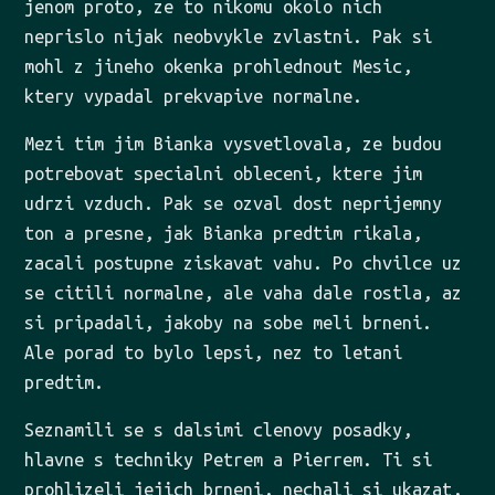
jenom proto, ze to nikomu okolo nich
neprislo nijak neobvykle zvlastni. Pak si
mohl z jineho okenka prohlednout Mesic,
ktery vypadal prekvapive normalne.
Mezi tim jim Bianka vysvetlovala, ze budou
potrebovat specialni obleceni, ktere jim
udrzi vzduch. Pak se ozval dost neprijemny
ton a presne, jak Bianka predtim rikala,
zacali postupne ziskavat vahu. Po chvilce uz
se citili normalne, ale vaha dale rostla, az
si pripadali, jakoby na sobe meli brneni.
Ale porad to bylo lepsi, nez to letani
predtim.
Seznamili se s dalsimi clenovy posadky,
hlavne s techniky Petrem a Pierrem. Ti si
prohlizeli jejich brneni, nechali si ukazat,