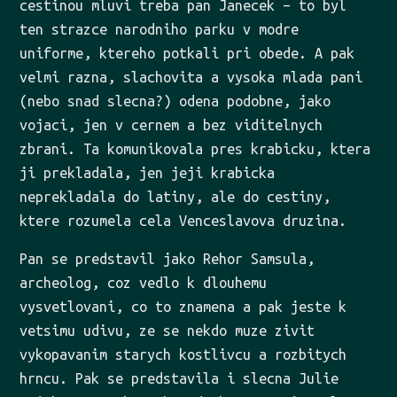
cestinou mluvi treba pan Janecek – to byl
ten strazce narodniho parku v modre
uniforme, ktereho potkali pri obede. A pak
velmi razna, slachovita a vysoka mlada pani
(nebo snad slecna?) odena podobne, jako
vojaci, jen v cernem a bez viditelnych
zbrani. Ta komunikovala pres krabicku, ktera
ji prekladala, jen jeji krabicka
neprekladala do latiny, ale do cestiny,
ktere rozumela cela Venceslavova druzina.
Pan se predstavil jako Rehor Samsula,
archeolog, coz vedlo k dlouhemu
vysvetlovani, co to znamena a pak jeste k
vetsimu udivu, ze se nekdo muze zivit
vykopavanim starych kostlivcu a rozbitych
hrncu. Pak se predstavila i slecna Julie