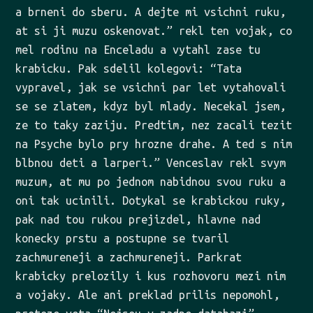
a brneni do sberu. A dejte mi vsichni ruku,
at si ji muzu oskenovat.” rekl ten vojak, co
mel rodinu na Enceladu a vytahl zase tu
krabicku. Pak sdelil kolegovi: “Tata
vypravel, jak se vsichni par let vytahovali
se se zlatem, kdyz byl mlady. Necekal jsem,
ze to taky zaziju. Predtim, nez zacali tezit
na Psyche bylo pry hrozne drahe. A ted s nim
blbnou deti a larperi.” Venceslav rekl svym
muzum, at mu po jednom nabidnou svou ruku a
oni tak ucinili. Dotykal se krabickou ruky,
pak nad tou rukou prejizdel, hlavne nad
konecky prstu a postupne se tvaril
zachmureneji a zachmureneji. Parkrat
krabicky prelozily i kus rozhovoru mezi nim
a vojaky. Ale ani preklad prilis nepomohl,