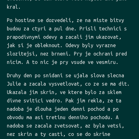
kral.
Po hostine se dozvedeli, ze na miste bitvy
budou za ctyri a pul dne. Prisli technici s
prapodivnymi odevy a zacali jim ukazovat,
jak si je obleknout. Odevy byly vyrazne
slozitejsi, nez brneni. Pry je ochrani pred
nicim. A to nic je pry vsude ve vesmiru.
Druhy den po snidani se ujala slova slecna
Julie a zacala vysvetlovat, co ze se ma dit.
Ukazala jim skrin, ve ktere bylo za sklem
divne svitici vedro. Pak jim rekla, ze ta
nadoba je dlouha jeden denni pochod a po
obvodu ma asi tretinu denniho pochodu. A
nadoba se zacala zvetsovat, az byla vetsi,
nez skrin a ty casti, co se do skrine