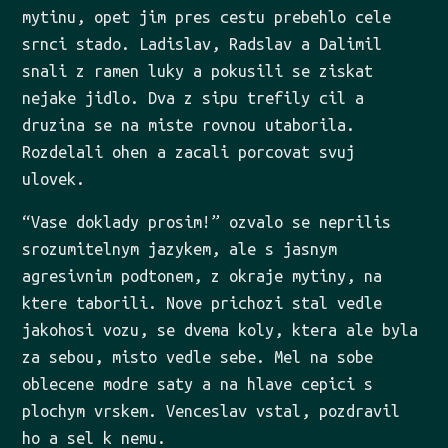
mytinu, opet jim pres cestu prebehlo cele
srnci stado. Ladislav, Radslav a Dalimil
snali z ramen luky a pokusili se ziskat
nejake jidlo. Dva z sipu trefily cil a
druzina se na miste rovnou utaborila.
Rozdelali ohen a zacali porcovat svuj
ulovek.
“Vase doklady prosim!” ozvalo se neprilis
srozumitelnym jazykem, ale s jasnym
agresivnim podtonem, z okraje mytiny, na
ktere taborili. Nove prichozi stal vedle
jakohosi vozu, se dvema koly, ktera ale byla
za sebou, misto vedle sebe. Mel na sobe
oblecene modre saty a na hlave cepici s
plochym vrskem. Venceslav vstal, pozdravil
ho a sel k nemu.