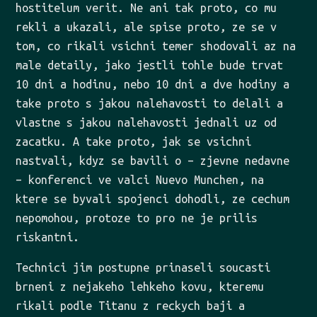
hostitelum verit. Ne ani tak proto, co mu
rekli a ukazali, ale spise proto, ze se v
tom, co rikali vsichni temer shodovali az na
male detaily, jako jestli tohle bude trvat
10 dni a hodinu, nebo 10 dni a dve hodiny a
take proto s jakou nalehavosti to delali a
vlastne s jakou nalehavosti jednali uz od
zacatku. A take proto, jak se vsichni
nastvali, kdyz se bavili o – zjevne nedavne
– konferenci ve valci Nuevo Munchen, na
ktere se byvali spojenci dohodli, ze cechum
nepomohou, protoze to pro ne je prilis
riskantni.
Technici jim postupne prinaseli soucasti
brneni z nejakeho lehkeho kovu, kteremu
rikali podle Titanu z reckych baji a