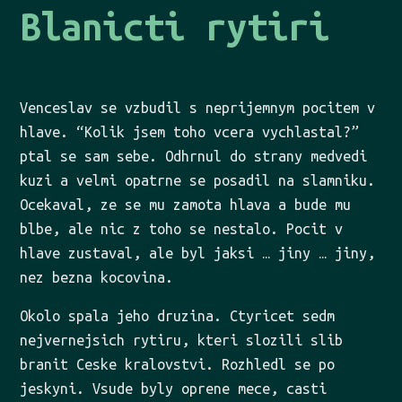
Blanicti rytiri
Venceslav se vzbudil s neprijemnym pocitem v
hlave. “Kolik jsem toho vcera vychlastal?”
ptal se sam sebe. Odhrnul do strany medvedi
kuzi a velmi opatrne se posadil na slamniku.
Ocekaval, ze se mu zamota hlava a bude mu
blbe, ale nic z toho se nestalo. Pocit v
hlave zustaval, ale byl jaksi … jiny … jiny,
nez bezna kocovina.
Okolo spala jeho druzina. Ctyricet sedm
nejvernejsich rytiru, kteri slozili slib
branit Ceske kralovstvi. Rozhledl se po
jeskyni. Vsude byly oprene mece, casti