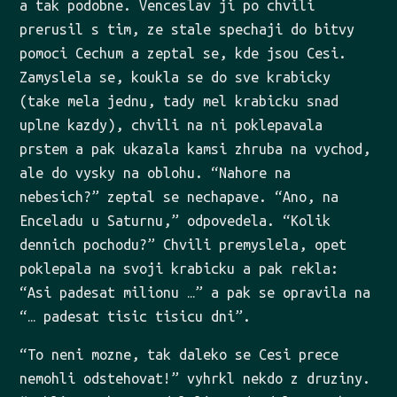
a tak podobne. Venceslav ji po chvili
prerusil s tim, ze stale spechaji do bitvy
pomoci Cechum a zeptal se, kde jsou Cesi.
Zamyslela se, koukla se do sve krabicky
(take mela jednu, tady mel krabicku snad
uplne kazdy), chvili na ni poklepavala
prstem a pak ukazala kamsi zhruba na vychod,
ale do vysky na oblohu. “Nahore na
nebesich?” zeptal se nechapave. “Ano, na
Enceladu u Saturnu,” odpovedela. “Kolik
dennich pochodu?” Chvili premyslela, opet
poklepala na svoji krabicku a pak rekla:
“Asi padesat milionu …” a pak se opravila na
“… padesat tisic tisicu dni”.
“To neni mozne, tak daleko se Cesi prece
nemohli odstehovat!” vyhrkl nekdo z druziny.