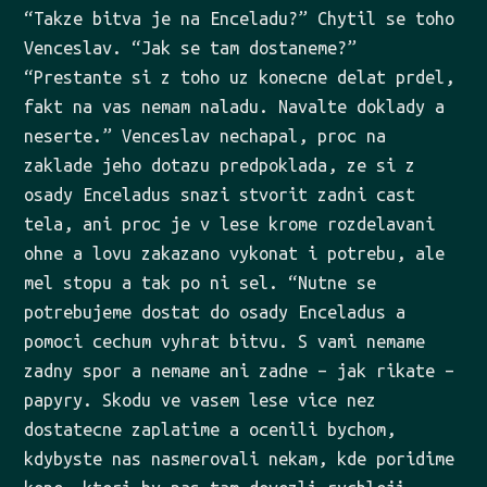
“Takze bitva je na Enceladu?” Chytil se toho
Venceslav. “Jak se tam dostaneme?”
“Prestante si z toho uz konecne delat prdel,
fakt na vas nemam naladu. Navalte doklady a
neserte.” Venceslav nechapal, proc na
zaklade jeho dotazu predpoklada, ze si z
osady Enceladus snazi stvorit zadni cast
tela, ani proc je v lese krome rozdelavani
ohne a lovu zakazano vykonat i potrebu, ale
mel stopu a tak po ni sel. “Nutne se
potrebujeme dostat do osady Enceladus a
pomoci cechum vyhrat bitvu. S vami nemame
zadny spor a nemame ani zadne – jak rikate –
papyry. Skodu ve vasem lese vice nez
dostatecne zaplatime a ocenili bychom,
kdybyste nas nasmerovali nekam, kde poridime