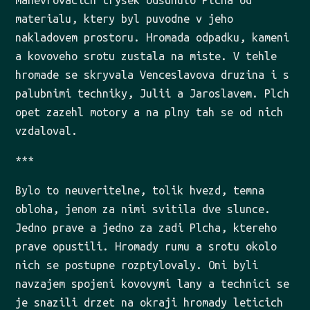
materialu, ktery byl puvodne v jeho
nakladovem prostoru. Hromada odpadku, kameni
a kovoveho srotu zustala na miste. V tehle
hromade se skryvala Venceslavova druzina i s
palubnimi techniky, Julii a Jaroslavem. Plch
opet zazehl motory a na plny tah se od nich
vzdaloval.
***
Bylo to neuveritelne, tolik hvezd, temna
obloha, jenom za nimi svitila dve slunce.
Jedno prave a jedno za zadi Plcha, ktereho
prave opustili. Hromady rumu a srotu okolo
nich se postupne rozptylovaly. Oni byli
navzajem spojeni kovovymi lany a technici se
je snazili drzet na okraji hromady leticich