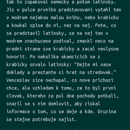
tak to zopakoval nemecky a potom latinsky.
Jiz v pulce prvniho predstavovani vytahl ten
v modrem nejakou malou knihu, nebo krabicku
a koukal spise do ni, nez na nej. Pote, co
se predstavil latinsky, se na nej ten v
modrem znechucene podival, zmackl neco na
predni strane sve krabicky a zacal neslysne
hovorit. Po nekolika okamzicich se z
krabicky ozvalo latinsky: “Dejte mi vase
doklady a prestante si hrat na stredovek.”
Venceslav sice nechapal, co nove prichozi
chce, ale vzhledem k tomu, ze to byl prvni
clovek, ktereho za pul dne pochodu potkali,
snazil se s nim domluvit, aby ziskal
informace o tom, co se deje a kde. Druzina
se stejne potrebuje najist.