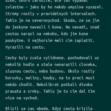
uzke, skoro zarostle, ale les vypadal
zvlastne – jako by ho nekdo umyslne vysazel.
Stromy rostly v pravidelnych intervalech.
Tahlo je na severovychod. Skoda, ze se jim
do jeskyne nevesli i kone. No nevadi, snad
cestou narazi na nekoho, kdo jim kone
poskytne. V nejhorsim meli cim zaplatit.
Vyrazili na cestu.
Cechy byly zcela vylidnene. pochodovali uz
nekolik hodin a stale nenarazili cloveka,
slusnou cestu, nebo budovu. Okolo rostly
boruvky, maliny, houby, na to preci musi
nekdo chodit. Nekolikrat potkali divoka
prasata a srnky. Tahlo je to cim dal tim
vice na vychod.
Blizil se cas obeda. Kdyz cesta krizila