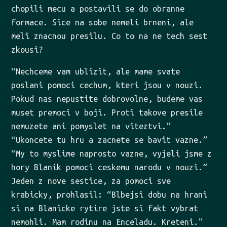
chopili mecu a postavili se do obranne
formace. Sice na sobe nemeli brneni, ale
meli znacnou presilu. Co to na ne tech sest
zkousi?
“Nechceme vam ublizit, ale mame svate
poslani pomoci cechum, kteri jsou v nouzi.
Pokud nas nepustite dobrovolne, budeme vas
muset premoci v boji. Proti takove presile
nemuzete ani pomyslet na viteztvi.”
“Ukoncete tu hru a zacnete se bavit vazne.”
“My to myslime naprosto vazne, vyjeli jsme z
hory Blanik pomoci ceskemu narodu v nouzi.”
Jeden z nove sestice, za pomoci sve
krabicky, prohlasil: “Blbejsi dobu na hrani
si na Blanicke rytire jste si fakt vybrat
nemohli. Mam rodinu na Enceladu. Kreteni.”