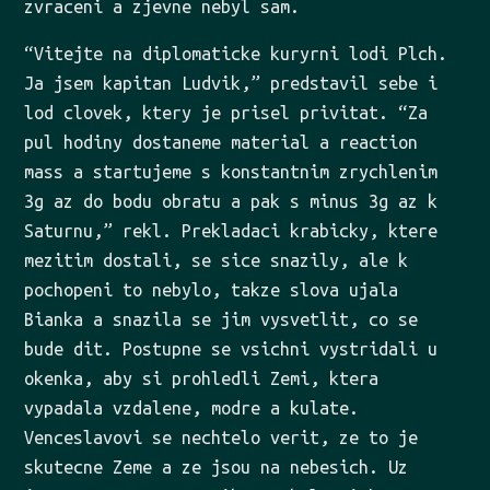
zvraceni a zjevne nebyl sam.
“Vitejte na diplomaticke kuryrni lodi Plch.
Ja jsem kapitan Ludvik,” predstavil sebe i
lod clovek, ktery je prisel privitat. “Za
pul hodiny dostaneme material a reaction
mass a startujeme s konstantnim zrychlenim
3g az do bodu obratu a pak s minus 3g az k
Saturnu,” rekl. Prekladaci krabicky, ktere
mezitim dostali, se sice snazily, ale k
pochopeni to nebylo, takze slova ujala
Bianka a snazila se jim vysvetlit, co se
bude dit. Postupne se vsichni vystridali u
okenka, aby si prohledli Zemi, ktera
vypadala vzdalene, modre a kulate.
Venceslavovi se nechtelo verit, ze to je
skutecne Zeme a ze jsou na nebesich. Uz