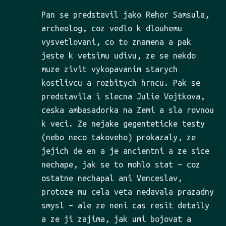
Pan se predstavil jako Rehor Samsula,
archeolog, coz vedlo k dlouhemu
vysvetlovani, co to znamena a pak
jeste k vetsimu udivu, ze se nekdo
muze zivit vykopavanim starych
kostlivcu a rozbitych hrncu. Pak se
predstavila i slecna Julie Vojtkova,
ceska ambasadorka na Zemi a sla rovnou
k veci. Ze nejake gegenteticke testy
(nebo neco takoveho) prokazaly, ze
jejich de en a je ancientni a ze sice
nechape, jak se to mohlo stat – coz
ostatne nechapal ani Venceslav,
protoze mu cela veta nedavala prazadny
smysl – ale ze neni cas resit detaily
a ze ji zajima, jak umi bojovat a