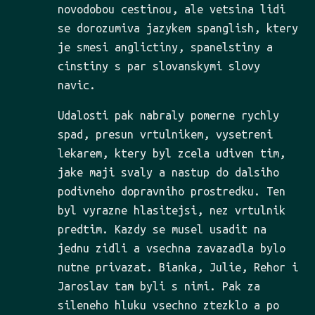
novodobou cestinou, ale vetsina lidi
se dorozumiva jazykem spanglish, ktery
je smesi anglictiny, spanelstiny a
cinstiny s par slovanskymi slovy
navic.
Udalosti pak nabraly pomerne rychly
spad, presun vrtulnikem, vysetreni
lekarem, ktery byl zcela udiven tim,
jake maji svaly a nastup do dalsiho
podivneho dopravniho prostredku. Ten
byl vyrazne hlasitejsi, nez vrtulnik
predtim. Kazdy se musel usadit na
jednu zidli a vsechna zavazadla bylo
nutne privazat. Bianka, Julie, Rehor i
Jaroslav tam byli s nimi. Pak za
sileneho hluku vsechno ztezklo a po