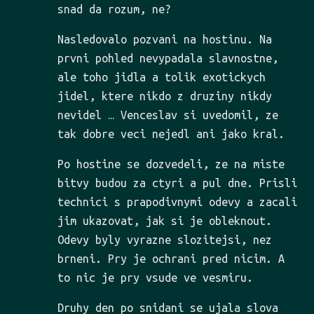
snad da rozum, ne?
Nasledovalo pozvani na hostinu. Na
prvni pohled nevypadala slavnostne,
ale toho jidla a tolik exotickych
jidel, ktere nikdo z druziny nikdy
nevidel … Venceslav si uvedomil, ze
tak dobre veci nejedl ani jako kral.
Po hostine se dozvedeli, ze na miste
bitvy budou za ctyri a pul dne. Prisli
technici s prapodivnymi odevy a zacali
jim ukazovat, jak si je obleknout.
Odevy byly vyrazne slozitejsi, nez
brneni. Pry je ochrani pred nicim. A
to nic je pry vsude ve vesmiru.
Druhy den po snidani se ujala slova