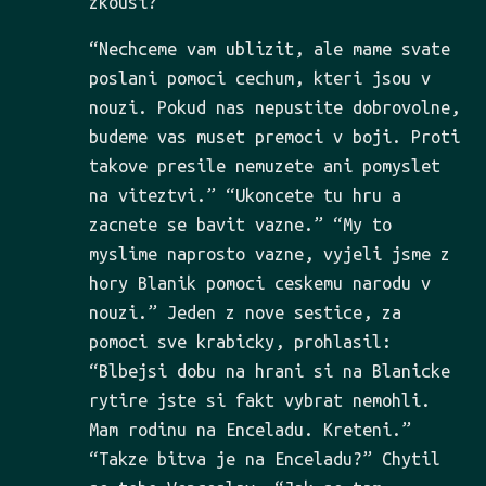
zkousi?
“Nechceme vam ublizit, ale mame svate
poslani pomoci cechum, kteri jsou v
nouzi. Pokud nas nepustite dobrovolne,
budeme vas muset premoci v boji. Proti
takove presile nemuzete ani pomyslet
na viteztvi.” “Ukoncete tu hru a
zacnete se bavit vazne.” “My to
myslime naprosto vazne, vyjeli jsme z
hory Blanik pomoci ceskemu narodu v
nouzi.” Jeden z nove sestice, za
pomoci sve krabicky, prohlasil:
“Blbejsi dobu na hrani si na Blanicke
rytire jste si fakt vybrat nemohli.
Mam rodinu na Enceladu. Kreteni.”
“Takze bitva je na Enceladu?” Chytil