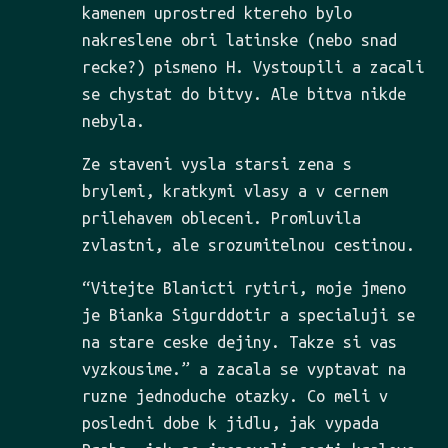
kamenem uprostred ktereho bylo
nakreslene obri latinske (nebo snad
recke?) pismeno H. Vystoupili a zacali
se chystat do bitvy. Ale bitva nikde
nebyla.
Ze staveni vysla starsi zena s
brylemi, kratkymi vlasy a v cernem
prilehavem obleceni. Promluvila
zvlastni, ale srozumitelnou cestinou.
“Vitejte Blanicti rytiri, moje jmeno
je Bianka Sigurddotir a specialuji se
na stare ceske dejiny. Takze si vas
vyzkousime.” a zacala se vyptavat na
ruzne jednoduche otazky. Co meli v
posledni dobe k jidlu, jak vypada