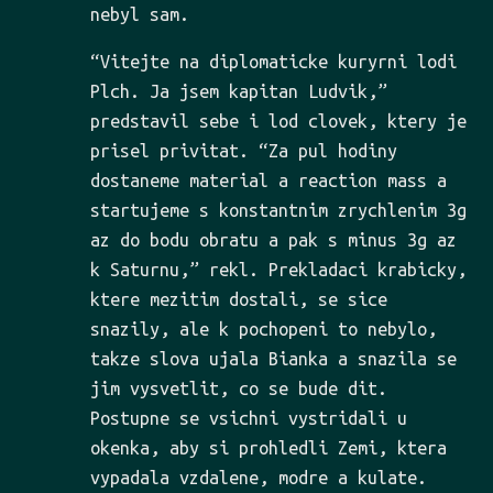
nebyl sam.
“Vitejte na diplomaticke kuryrni lodi
Plch. Ja jsem kapitan Ludvik,”
predstavil sebe i lod clovek, ktery je
prisel privitat. “Za pul hodiny
dostaneme material a reaction mass a
startujeme s konstantnim zrychlenim 3g
az do bodu obratu a pak s minus 3g az
k Saturnu,” rekl. Prekladaci krabicky,
ktere mezitim dostali, se sice
snazily, ale k pochopeni to nebylo,
takze slova ujala Bianka a snazila se
jim vysvetlit, co se bude dit.
Postupne se vsichni vystridali u
okenka, aby si prohledli Zemi, ktera
vypadala vzdalene, modre a kulate.