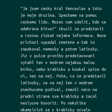
“Ja jsem cesky kral Venceslav a toto
je moje druzina. Spechame na pomoc
ceskemu lidu. Muzes nam sdelit, kde se
odehrava bitva?” zkusil se predstavit
a rovnou ziskat nejake informace. Nove
prichozi vypadal zmatene a tak to
zopakoval nemecky a potom latinsky.
Jiz v pulce prvniho predstavovani
vytahl ten v modrem nejakou malou
knihu, nebo krabicku a koukal spise do
ni, nez na nej. Pote, co se predstavil
latinsky, se na nej ten v modrem
znechucene podival, zmackl neco na
predni strane sve krabicky a zacal
neslysne hovorit. Po nekolika
okamzicich se z krabicky ozvalo