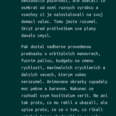
nevzbudilo pozornost, ale udelali to
osmkrat od osmi ruznych vyrobcu a
vsechny si je nainstalovali na svuj
domaci valec. Tomu jeste rozumel.
Skryt pred protivnikem sve plany
davalo smysl.
Pak dostal nadherne provedenou
prednasku o orbitalnich manevrech,
fuznim palivu, budgetu na zmenu
rychlosti, maximalnich zrychlenich a
dalsich vecech, kterym vubec
nerozumel. Animovane obrazky vypadaly
moc pekne a barevne. Nakonec se
rozhodl svym hostitelum verit. Ne ani
tak proto, co mu rekli a ukazali, ale
spise proto, ze se v tom, co rikali