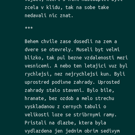
zcela v klidu, tak na sobe take
nedavali nic znat.
***
Behem chvile zase dosedli na zem a
dvere se otevrely. Museli byt velmi
blizko, tak pul bezne vzdalenosti mezi
vesnicemi. A nebo ten letajici vuz byl
rychlejsi, nez nejrychlejsi kun. Byli
uprostred podivne zahrady. Uprosted
zahrady stalo staveni. Bylo bile,
hranate, bez ozdob a melo strechu
vyskladanou z cernych tabuli o
velikosti loze se stribrnymi ramy.
Pristali na dlazbe, ktera byla
vydlazdena jen jednim obrim sedivym