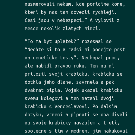
nasmerovali nekam, kde poridime kone,
kteri by nas tam dovezli rychleji.
Cesi jsou v nebezpeci.” A vylovil z
mesce nekolik zlatych minci.
“To ma byt uplatek?” rozesmal se
“Nechte si to a radsi mi podejte prst
na geneticke testy”. Nechapal proc,
ale nabidl pravou ruku. Ten na ni
prilozil svoji krabicku, krabicka se
dotkla jeho dlane, zavrnela a pak
dvakrat pipla. Vojak ukazal krabicku
svemu kolegovi a ten natahl dvoji
krabicku s Venceslavovi. Po dalsim
dotyku, vrneni a pipnuti se oba divali
na svoje krabicky navzajem a treti,
spolecne s tim v modrem, jim nakukoval