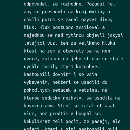
odpovedel, ze rozhodne. Pozadal je,
aby se presunuli na kraj mytiny a
chvili potom se zacal ozyvat divny
hluk. Hluk postupne zesiloval a
najednou se nad mytinou objevil jakysi
letajici vuz, ten za velikeho hluku
klesl na zem a otevrely se na nem
dvere, zatimco na jeho strese se stale
rychle tocily ctyri korouhve.
Nastoupili dovnitr i se vsim
vybavenim, nekteri se usadili do
pohodlnych sedacek a vetsina, na
kterou sedacky nezbyly, se usadila na
kovovou zem. Stroj se zacal otrasat
vice, nez predtim a houpal se.
Nekolikrat meli pocit, ze padaji, ale
vojaci, kteri s nimi nastoupili byli