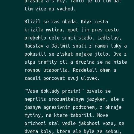
prasata a srnky. Tahlo je to cim dal
tim vice na vychod.
Blizil se cas obeda. Kdyz cesta
krizila mytinu, opet jim pres cestu
prebehlo cele srnci stado. Ladislav,
Radslav a Dalimil snali z ramen luky a
pokusili se ziskat nejake jidlo. Dva z
sipu trefily cil a druzina se na miste
rovnou utaborila. Rozdelali ohen a
zacali porcovat svuj ulovek.
“Vase doklady prosim!” ozvalo se
neprilis srozumitelnym jazykem, ale s
jasnym agresivnim podtonem, z okraje
mytiny, na ktere taborili. Nove
prichozi stal vedle jakohosi vozu, se
dvema koly, ktera ale byla za sebou,