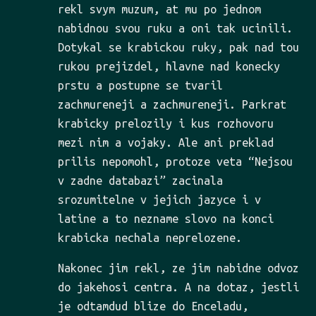
rekl svym muzum, at mu po jednom
nabidnou svou ruku a oni tak ucinili.
Dotykal se krabickou ruky, pak nad tou
rukou prejizdel, hlavne nad konecky
prstu a postupne se tvaril
zachmureneji a zachmureneji. Parkrat
krabicky prelozily i kus rozhovoru
mezi nim a vojaky. Ale ani preklad
prilis nepomohl, protoze veta “Nejsou
v zadne databazi” zacinala
srozumitelne v jejich jazyce i v
latine a to nezname slovo na konci
krabicka nechala neprelozene.
Nakonec jim rekl, ze jim nabidne odvoz
do jakehosi centra. A na dotaz, jestli
je odtamdud blize do Enceladu,