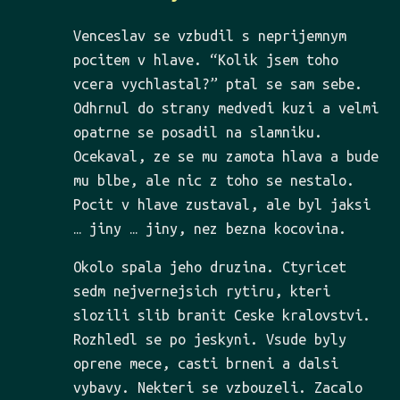
Venceslav se vzbudil s neprijemnym
pocitem v hlave. “Kolik jsem toho
vcera vychlastal?” ptal se sam sebe.
Odhrnul do strany medvedi kuzi a velmi
opatrne se posadil na slamniku.
Ocekaval, ze se mu zamota hlava a bude
mu blbe, ale nic z toho se nestalo.
Pocit v hlave zustaval, ale byl jaksi
… jiny … jiny, nez bezna kocovina.
Okolo spala jeho druzina. Ctyricet
sedm nejvernejsich rytiru, kteri
slozili slib branit Ceske kralovstvi.
Rozhledl se po jeskyni. Vsude byly
oprene mece, casti brneni a dalsi
vybavy. Nekteri se vzbouzeli. Zacalo