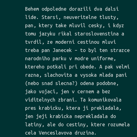
Behem odpoledne dorazili dva dalsi
lide. Starsi, neuveritelne tlusty,
pan, ktery take mluvil cesky, i kdyz
tomu jazyku rikal staroslovenstina a
tvrdil, ze moderni cestinou mluvi
treba pan Janecek – to byl ten strazce
narodniho parku v modre uniforme,
ktereho potkali pri obede. A pak velmi
razna, slachovita a vysoka mlada pani
(nebo snad slecna?) odena podobne,
jako vojaci, jen v cernem a bez
viditelnych zbrani. Ta komunikovala
pres krabicku, ktera ji prekladala,
jen jeji krabicka neprekladala do
latiny, ale do cestiny, ktere rozumela
cela Venceslavova druzina.