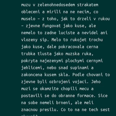
muzu v zelenohnedosedem strakatem
obleceni a mirili na ne necim, co
muselo – z toho, jak to drzeli v rukou
– zjevne fungovat jako kuse, ale
nemelo to zadne luciste a nevidel ani
vlozeny sip. Melo to rukojet trochu
jako kuse, dale pokracovala cerna
trubka tlusta jako muzska ruka,
pokryta najezenymi plochymi cernymi
jehlicemi, nebo snad supinami a
zakoncena kusem skla. Podle chovani to
zjevne byli ozbrojeni vojaci. Jeho
muzi se okamzite chopili mecu a
postavili se do obranne formace. Sice
na sobe nemeli brneni, ale meli
znacnou presilu. Co to na ne tech sest