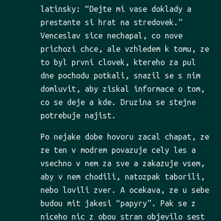
latinsky: “Dejte mi vase doklady a
prestante si hrat na stredovek.”
Venceslav sice nechapal, co nove
prichozi chce, ale vzhledem k tomu, ze
to byl prvni clovek, ktereho za pul
dne pochodu potkali, snazil se s nim
domluvit, aby ziskal informace o tom,
co se deje a kde. Druzina se stejne
potrebuje najist.
Po nejake dobe hovoru zacal chapat, ze
ze ten v modrem povazuje cely les a
vsechno v nem za sve a zakazuje vsem,
aby v nem chodili, natozpak taborili,
nebo lovili zver. A ocekava, ze u sebe
budou mit jakesi “papyry”. Pak se z
niceho nic z obou stran objevilo sest