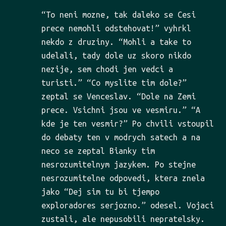
“To neni mozne, tak daleko se Cesi
prece nemohli odstehovat!” vyhrkl
nekdo z druziny. “Mohli a take to
udelali, tady dole uz skoro nikdo
nezije, sem chodi jen vedci a
turisti.” “Co myslite tim dole?”
zeptal se Venceslav. “Dole na Zemi
prece. Vsichni jsou ve vesmiru.” “A
kde je ten vesmir?” Po chvili vstoupil
do debaty ten v modrych satech a na
neco se zeptal Bianky tim
nesrozumitelnym jazykem. Po stejne
nesrozumitelne odpovedi, ktera znela
jako “Dej sim tu bi tjempo
exploradores serjozno.” odesel. Vojaci
zustali, ale nepusobili nepratelsky.