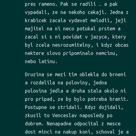
pres rameno. Pak se radili … a pak
vypadali, ze na nekoho cekaji. Jedna z
krabicek zacala vydavat melodii, jeji
majitel na ni neco potukal prstem a
zacal si s ni povidat v jazyce, ktery
byl zcela nesrozumitelny, i kdyz obcas
nektere slovo pripominalo nemcinu,
nebo latinu.
Druzina se mezi tim oblekla do brneni
a rozdelila na poloviny, jedna
polovina jedla a druha stala okolo ni
pro pripad, ze by bylo potreba branit.
Postupne se stridali. Kdyz dojidali,
zkusil to Venceslav naposledy po
dobrem. Nenapadne odpocital z mesce
dost minci na nakup koni, schoval je a