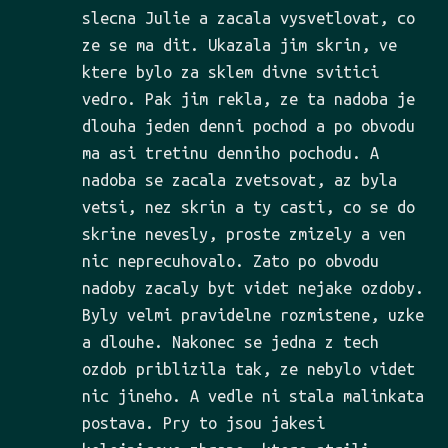
slecna Julie a zacala vysvetlovat, co
ze se ma dit. Ukazala jim skrin, ve
ktere bylo za sklem divne svitici
vedro. Pak jim rekla, ze ta nadoba je
dlouha jeden denni pochod a po obvodu
ma asi tretinu denniho pochodu. A
nadoba se zacala zvetsovat, az byla
vetsi, nez skrin a ty casti, co se do
skrine nevesly, proste zmizely a ven
nic neprecuhovalo. Zato po obvodu
nadoby zacaly byt videt nejake ozdoby.
Byly velmi pravidelne rozmistene, uzke
a dlouhe. Nakonec se jedna z tech
ozdob priblizila tak, ze nebylo videt
nic jineho. A vedle ni stala malinkata
postava. Pry to jsou jakesi