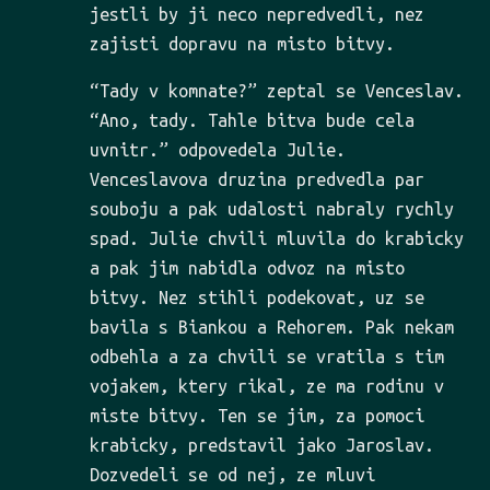
jestli by ji neco nepredvedli, nez
zajisti dopravu na misto bitvy.
“Tady v komnate?” zeptal se Venceslav.
“Ano, tady. Tahle bitva bude cela
uvnitr.” odpovedela Julie.
Venceslavova druzina predvedla par
souboju a pak udalosti nabraly rychly
spad. Julie chvili mluvila do krabicky
a pak jim nabidla odvoz na misto
bitvy. Nez stihli podekovat, uz se
bavila s Biankou a Rehorem. Pak nekam
odbehla a za chvili se vratila s tim
vojakem, ktery rikal, ze ma rodinu v
miste bitvy. Ten se jim, za pomoci
krabicky, predstavil jako Jaroslav.
Dozvedeli se od nej, ze mluvi