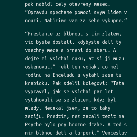
pak nabidl cely otevreny mesec.
“Opravdu spechame pomoci svym lidem v
nouzi. Nabizime vam za sebe vykupne.”
“Prestante uz blbnout s tim zlatem,
vic byste dostali, kdybyste dali ty
vsechny mece a brneni do sberu. A
dejte mi vsichni ruku, at si ji muzu
oskenovat.” rekl ten vojak, co mel
rodinu na Enceladu a vytahl zase tu
krabicku. Pak sdelil kolegovi: “Tata
vypravel, jak se vsichni par let
vytahovali se se zlatem, kdyz byl
mlady. Necekal jsem, ze to taky
zaziju. Predtim, nez zacali tezit na
Psyche bylo pry hrozne drahe. A ted s
nim blbnou deti a larperi.” Venceslav