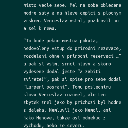
misto vedle sebe. Mel na sobe oblecene
modre saty a na hlave cepici s plochym
vrskem. Venceslav vstal, pozdravil ho
a sel k nemu.
“To bude pekne mastna pokuta,
nedovoleny vstup do prirodni rezevace,
rozdelani ohne v prirodni rezervaci …”
a pak si vsiml srnci hlavy a skoro
vydesene dodal jeste “a zabiti
zvirete!”, pak si spise pro sebe dodal
“Larperi posrani”. Tomu poslednimu
slovu Venceslav rozumel, ale ten
zbytek znel jako by prichozi byl hodne
z daleka. Nemluvil jako Nemci, ani
jako Hunove, takze asi odnekud z
vychodu, nebo ze severu.