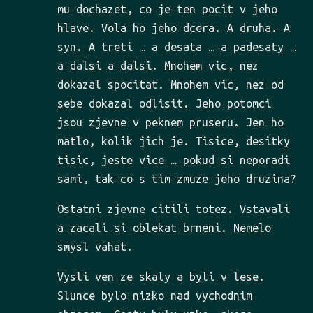
mu dochazet, co je ten pocit v jeho
hlave. Vola ho jeho dcera. A druha. A
syn. A treti … a desata … a padesaty …
a dalsi a dalsi. Mnohem vic, nez
dokazal spocitat. Mnohem vic, nez od
sebe dokazal odlisit. Jeho potomci
jsou zjevne v peknem pruseru. Jen ho
matlo, kolik jich je. Tisice, desitky
tisic, jeste vice … pokud si neporadi
sami, tak co s tim zmuze jeho druzina?
Ostatni zjevne citili totez. Vstavali
a zacali si oblekat brneni. Nemelo
smysl vahat.
Vysli ven ze skaly a byli v lese.
Slunce bylo nizko nad vychodnim