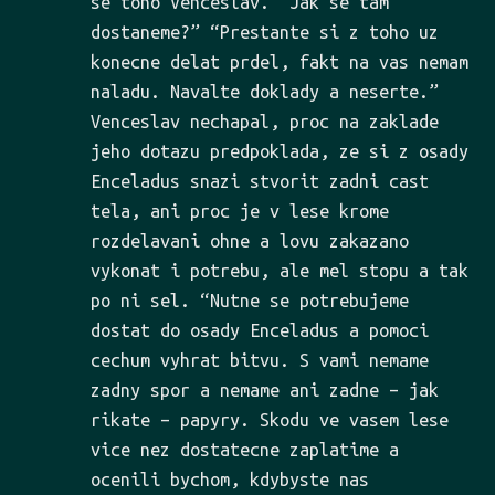
se toho Venceslav. “Jak se tam
dostaneme?” “Prestante si z toho uz
konecne delat prdel, fakt na vas nemam
naladu. Navalte doklady a neserte.”
Venceslav nechapal, proc na zaklade
jeho dotazu predpoklada, ze si z osady
Enceladus snazi stvorit zadni cast
tela, ani proc je v lese krome
rozdelavani ohne a lovu zakazano
vykonat i potrebu, ale mel stopu a tak
po ni sel. “Nutne se potrebujeme
dostat do osady Enceladus a pomoci
cechum vyhrat bitvu. S vami nemame
zadny spor a nemame ani zadne – jak
rikate – papyry. Skodu ve vasem lese
vice nez dostatecne zaplatime a
ocenili bychom, kdybyste nas