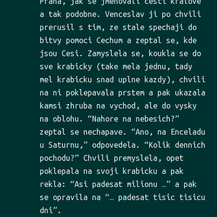
Praha, jak se jmenovali cesti kralove
a tak podobne. Venceslav ji po chvili
prerusil s tim, ze stale spechaji do
bitvy pomoci Cechum a zeptal se, kde
jsou Cesi. Zamyslela se, koukla se do
sve krabicky (take mela jednu, tady
mel krabicku snad uplne kazdy), chvili
na ni poklepavala prstem a pak ukazala
kamsi zhruba na vychod, ale do vysky
na oblohu. “Nahore na nebesich?”
zeptal se nechapave. “Ano, na Enceladu
u Saturnu,” odpovedela. “Kolik dennich
pochodu?” Chvili premyslela, opet
poklepala na svoji krabicku a pak
rekla: “Asi padesat milionu …” a pak
se opravila na “… padesat tisic tisicu
dni”.