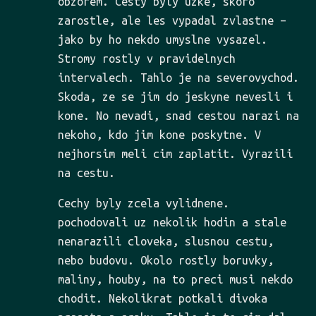
obzorem. Cesty byly uzke, skoro
zarostle, ale les vypadal zvlastne –
jako by ho nekdo umyslne vysazel.
Stromy rostly v pravidelnych
intervalech. Tahlo je na severovychod.
Skoda, ze se jim do jeskyne nevesli i
kone. No nevadi, snad cestou narazi na
nekoho, kdo jim kone poskytne. V
nejhorsim meli cim zaplatit. Vyrazili
na cestu.
Cechy byly zcela vylidnene.
pochodovali uz nekolik hodin a stale
nenarazili cloveka, slusnou cestu,
nebo budovu. Okolo rostly boruvky,
maliny, houby, na to preci musi nekdo
chodit. Nekolikrat potkali divoka