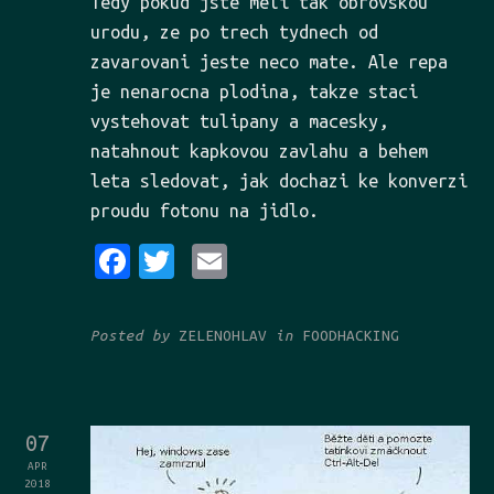
Tedy pokud jste meli tak obrovskou
urodu, ze po trech tydnech od
zavarovani jeste neco mate. Ale repa
je nenarocna plodina, takze staci
vystehovat tulipany a macesky,
natahnout kapkovou zavlahu a behem
leta sledovat, jak dochazi ke konverzi
proudu fotonu na jidlo.
Fa
Tw
Em
ce
it
ai
bo
te
l
Posted by
ZELENOHLAV
in
FOODHACKING
ok
r
07
APR
2018