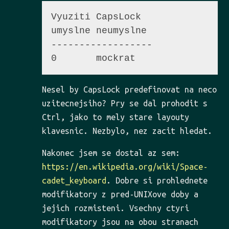
Vyuziti CapsLock

umyslne neumyslne

------------------

Nesel by CapsLock predefinovat na neco
uzitecnejsiho? Pry se dal prohodit s
Ctrl, jako to mely stare layouty
klavesnic. Nezbylo, nez zacit hledat.
Nakonec jsem se dostal az sem:
https://en.wikipedia.org/wiki/Space-
cadet_keyboard
. Dobre si prohlednete
modifikatory z pred-UNIXove doby a
jejich rozmisteni. Vsechny ctyri
modifikatory jsou na obou stranach