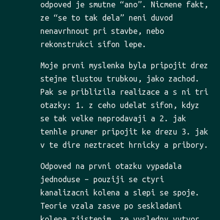
odpoved je smutne “ano”. Nicmene fakt,
ze “se to tak dela” neni duvod
nenavrhnout pri stavbe, nebo
rekonstrukci sifon lepe.
Moje prvni myslenka byla pripojit drez
stejne tlustou trubkou, jako zachod.
Pak se priblizila realizace a s ni tri
otazky: 1. z ceho udelat sifon, kdyz
se tak velke neprodavaji a 2. jak
tenhle prumer pripojit ke drezu 3. jak
v te dire neztracet hrnicky a pribory.
Odpoved na prvni otazku vypadala
jednoduse – pouziji se ctyri
kanalizacni kolena a slepi se spoje.
Teorie vzala zasve po seskladani
kolena zjistenim, ze vysledny vytvor