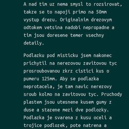
A nad tim uz nema smysl to rozsirovat,
takze se to napoji primo na 50mm
vystup drezu. Originalnim drezovym
odtokem vetsina nadobi nepropadne a
tim jsou doresene temer vsechny
detaily.
Podlazku pod misticku jsem nakonec
prichytil na nerezovou zavitovou tyc
prosroubovanou zkrz cistici kus o
pumeru 125mm. Aby se podlazka
neprotacela, je tam navic nerezovy
sroub kolmo na zavitovou tyc. Pruchody
plastem jsou utesnene kusem gumy z
duse a stazene mezi dve podlozky.
Podlazka je svarena z kusu oceli a
trojice podlozek, pote natrena a