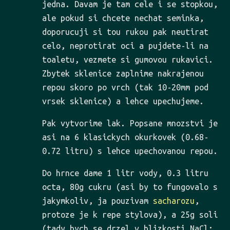
jedna. Davam je tam cele i se stopkou,
ale pokud si chcete nechat seminka,
doporucuji si tou rukou pak neutirat
celo, neprotirat oci a pujdete-li na
toaletu, vezmete si gumovou rukavici.
Zbytek sklenice zaplnime nakrajenou
repou skoro po vrch (tak 10-20mm pod
vrsek sklenice) a lehce upechujeme.
Pak vytvorime lak. Popsane mnozstvi je
asi na 6 klasickych okurkovek (0.68-
0.72 litru) s lehce upechovanou repou.
Do hrnce dame 1 litr vody, 0.3 litru
octa, 80g cukru (asi by to fungovalo s
jakymkoliv, ja pouzivam
sacharozu
,
protoze je k repe stylova), a 25g soli
(tady bych se drzel v blizkosti NaCl;