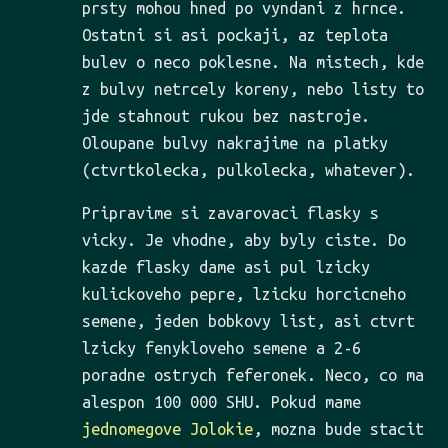
prsty mohou hned po vyndani z hrnce.
Ostatni si asi pockaji, az teplota
bulev o neco poklesne. Na mistech, kde
z bulvy netrcely koreny, nebo listy to
jde stahnout rukou bez nastroje.
Oloupane bulvy nakrajime na platky
(ctvrtkolecka, pulkolecka, whatever).
Pripravime si zavarovaci flasky s
vicky. Je vhodne, aby byly ciste. Do
kazde flasky dame asi pul lzicky
kulickoveho pepre, lzicku horcicneho
semene, jeden bobkovy list, asi ctvrt
lzicky fenykloveho semene a 2-6
poradne ostrych feferonek. Neco, co ma
alespon 100 000 SHU. Pokud mame
jednomegove
Jolokie
, mozna bude stacit