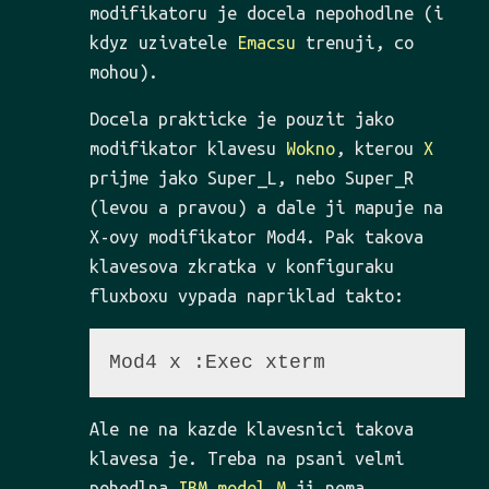
modifikatoru je docela nepohodlne (i
kdyz uzivatele
Emacsu
trenuji, co
mohou).
Docela prakticke je pouzit jako
modifikator klavesu
Wokno
, kterou
X
prijme jako Super_L, nebo Super_R
(levou a pravou) a dale ji mapuje na
X-ovy modifikator Mod4. Pak takova
klavesova zkratka v konfiguraku
fluxboxu vypada napriklad takto:
Ale ne na kazde klavesnici takova
klavesa je. Treba na psani velmi
pohodlna
IBM model M
ji nema.