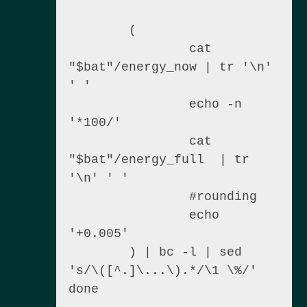
        (

                cat 
"$bat"/energy_now | tr '\n' 
' '

                echo -n 
'*100/'

                cat 
"$bat"/energy_full  | tr 
'\n' ' '

                #rounding

                echo 
'+0.005'

        ) | bc -l | sed 
's/\([^.]\...\).*/\1 \%/'
