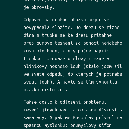
je obrovsky.
Odpoved na druhou otazku nejdrive
nevypadala slozite. Do drezu se rizne
dira a trubka se ke drezu pritahne
pres gumove tesneni za pomoci nejakeho
kusu plochace, ktery pujde napric
trubkou. Jenomze ocelovy zrezne a
hlinikovy nesnese louh (stale jsem zil
ve svete odpadu, do kterych je potreba
sypat louh). A navic se tim vynorila
otazka cislo tri.
Takze doslo k odlozeni problemu,
reseni jinych veci a obcasne diskusi s
kamarady. A pak me Bosohlav privedl na
spasnou myslenku: prumyslovy sifon.