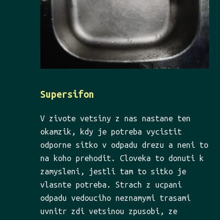
Supersifon
V zivote vetsiny z nas nastane ten
okamzik, kdy je potreba vycistit
odporne sitko v odpadu drezu a neni to
na koho prehodit. Cloveka to donuti k
zamysleni, jestli tam to sitko je
vlasnte potreba. Strach z ucpani
odpadu vedouciho neznamymi trasami
uvnitr zdi vetsinou zpusobi, ze