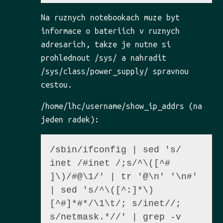
Na ruznych notebookach muze byt
informace o bateriich v ruznych
adresarich, takze je nutne si
prohlednout /sys/ a nahradit
/sys/class/power_supply/ spravnou
cestou.
/home/lhc/username/show_ip_addrs (na
jeden radek):
/sbin/ifconfig | sed 's/        
inet /#inet /;s/^\([^# 
]\)/#@\1/' | tr '@\n' '\n#' 
| sed 's/^\([^:]*\)
[^#]*#*/\1\t/; s/inet//; 
s/netmask.*//' | grep -v 