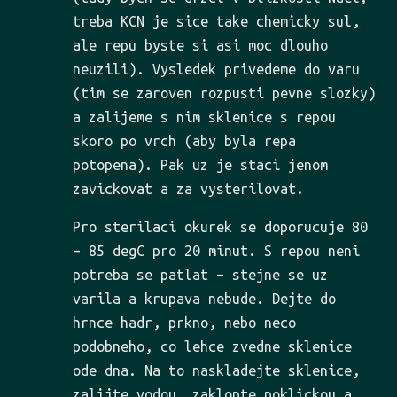
treba KCN je sice take chemicky sul,
ale repu byste si asi moc dlouho
neuzili). Vysledek privedeme do varu
(tim se zaroven rozpusti pevne slozky)
a zalijeme s nim sklenice s repou
skoro po vrch (aby byla repa
potopena). Pak uz je staci jenom
zavickovat a za vysterilovat.
Pro sterilaci okurek se doporucuje 80
– 85 degC pro 20 minut. S repou neni
potreba se patlat – stejne se uz
varila a krupava nebude. Dejte do
hrnce hadr, prkno, nebo neco
podobneho, co lehce zvedne sklenice
ode dna. Na to naskladejte sklenice,
zalijte vodou, zaklopte poklickou a