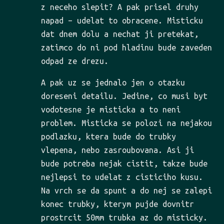
z neceho slepit? A pak prisel druhy
napad – udelat to obracene. Misticku
dat dnem dolu a nechat ji pretekat,
zatimco do ni pod hladinu bude zaveden
odpad ze drezu.
A pak uz se jednalo jen o otazku
doreseni detailu. Jedine, co musi byt
vodotesne je misticka a to neni
problem. Misticka se polozi na nejakou
podlazku, ktera bude do trubky
vlepena, nebo zasroubovana. Asi ji
bude potreba nejak cistit, takze bude
nejlepsi to udelat z cisticiho kusu.
Na vrch se da spunt a do nej se zalepi
konec trubky, kterym pujde dovnitr
prostrcit 50mm trubka az do misticky.