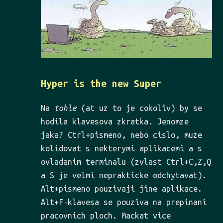
Hyper is the new Super
Na
tohle
(at uz to je cokoliv) by se
hodila klavesova zkratka. Jenomze
jaka? Ctrl+pismeno, nebo cislo, muze
kolidovat s nekterymi aplikacemi a s
ovladanim terminalu (zvlast Ctrl+C,Z,Q
a S je velmi neprakticke odchytavat).
Alt+pismeno pouzivaji jine aplikace.
Alt+F-klavesa se pouziva na prepinani
pracovnich ploch. Mackat vice