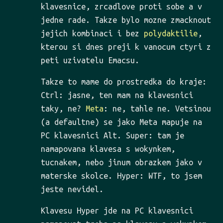
klavesnice, zrcadlove proti sobe a v
jedne rade. Takze bylo mozne zmacknout
jejich kombinaci i bez
polydaktilie
,
kterou si dnes preji k vanocum ctyri z
peti uzivatelu Emacsu.
Takze to mame do prostredka do kraje:
Ctrl: jasne, ten mam na klavesnici
taky, ne?
Meta
: ne, tahle ne. Vetsinou
(a defaultne) se jako Meta mapuje na
PC klavesnici Alt. Super: tam je
namapovana klavesa s wokynkem,
tucnakem, nebo jinum obrazkem jako v
materske skolce. Hyper: WTF, to jsem
jeste nevidel.
Klavesu Hyper jde na PC klavesnici