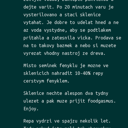
dejte varit. Po 20 minutach varu je
vysterilovano a staci sklenice
vytahat. Je dobre to udelat hned a ne
az voda vystydne, aby se podtlakem
pritahla a zatesnila vicka. Prodava se
na to takovy bazmek a nebo si muzete
vyrezat vhodny nastroj ze dreva.
Misto seminek fenyklu je mozne ve
sklenicich nahradit 10-40% repy
cerstvym fenyklem.
Sklenice nechte alespon dva tydny
ulezet a pak muze prijit foodgasmus.
Enjoy.
Repa vydrzi ve spajzu nekolik let.