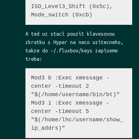
ISO_Level3_Shift (0x5c),  
A ted uz staci pouzit klavesovou
zkratku s Hyper na neco uzitecneho,
takze do ~/.fluxbox/keys zapiseme
treba:
Mod3 b :Exec xmessage -
center -timeout 2  
"$(/home/username/bin/bt)"

Mod3 i :Exec xmessage -
center -timeout 5  
"$(/home/lhc/username/show_