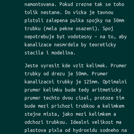
namontovana. Pokud zrezne tak se toho
tolik nestane. Do vicka je tavnou
pistoli zalepena pulka spojky na 50mm
trubku (mela pekne osazeni). Spoj
nepotrebuje byt vodotesny – na to, aby
kanalizace nesmrdela by teoreticky
stacila i modelina.
Jeste vyresit kde vzit kelimek. Prumer
trubky od drezu je 50mm. Prumer
kanalizacni trubky je 125mm. Optimalni
prumer kelimku bude tedy aritmeticky
prumer techto dvou cisel, protoze tim
bude mezi prichozi trubkou a kelimkem
stejne mista, jako mezi kelimkem a
odchozi trubkou. Idealni velikost ma
plastova pixla od hydroxidu sodneho na