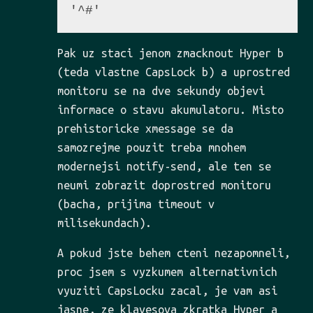
Pak uz staci jenom zmacknout Hyper b
(teda vlastne CapsLock b) a uprostred
monitoru se na dve sekundy objevi
informace o stavu akumulatoru. Misto
prehistoricke xmessage se da
samozrejme pouzit treba mnohem
modernejsi notify-send, ale ten se
neumi zobrazit doprostred monitoru
(bacha, prijima timeout v
milisekundach).
A pokud jste behem cteni nezapomneli,
proc jsem s vyzkumem alternativnich
vyuziti CapsLocku zacal, je vam asi
jasne, ze klavesova zkratka Hyper a