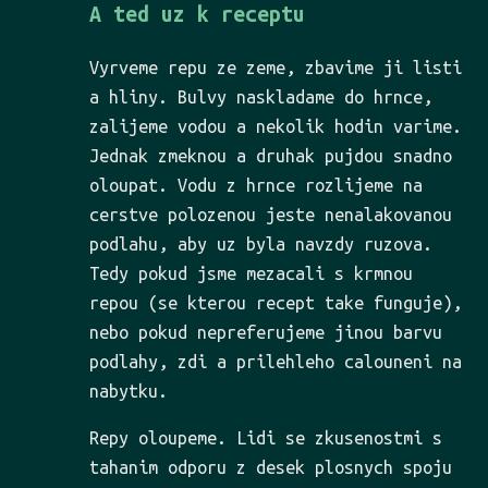
A ted uz k receptu
Vyrveme repu ze zeme, zbavime ji listi
a hliny. Bulvy naskladame do hrnce,
zalijeme vodou a nekolik hodin varime.
Jednak zmeknou a druhak pujdou snadno
oloupat. Vodu z hrnce rozlijeme na
cerstve polozenou jeste nenalakovanou
podlahu, aby uz byla navzdy ruzova.
Tedy pokud jsme mezacali s krmnou
repou (se kterou recept take funguje),
nebo pokud nepreferujeme jinou barvu
podlahy, zdi a prilehleho calouneni na
nabytku.
Repy oloupeme. Lidi se zkusenostmi s
tahanim odporu z desek plosnych spoju