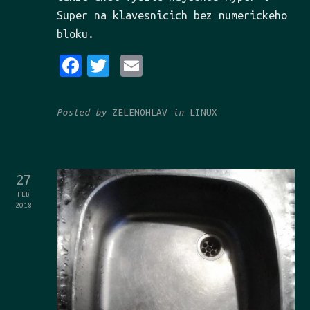
Super na klavesnicich bez numerickeho
bloku.
Fa
Tw
Em
ce
it
ai
bo
te
l
Posted by
ZELENOHLAV
in
LINUX
ok
r
27
FEB
2018