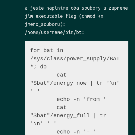
a jeste naplnime oba soubory a zapneme
jim executable flag (chmod +x
jmeno_souboru):
/home/username/bin/bt:
for bat in 
/sys/class/power_supply/BAT
*; do

        cat 
"$bat"/energy_now | tr '\n' 
' '

        echo -n 'from '

        cat 
"$bat"/energy_full | tr 
'\n' ' '

        echo -n '= '
