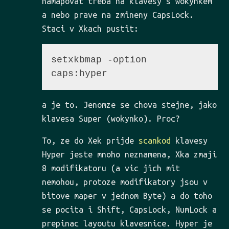
namapovat treba na klavesy s wokynkem
a nebo prave na zmineny CapsLock.
Staci v Xkach pustit:
setxkbmap -option 
a je to. Jenomze se chova stejne, jako
klavesa Super (wokynko). Proc?
To, ze do Xek prijde
scankod
klavesy
Hyper jeste mnoho neznamena, Xka zmaji
8 modifikatoru (a vic jich mit
nemohou, protoze modifikatory jsou v
bitove maper v jednom Byte) a do toho
se pocita i Shift, CapsLock, NumLock a
prepinac layoutu klavesnice. Hyper je