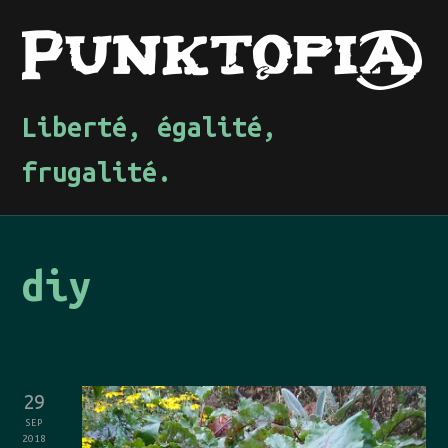
Liberté, égalité,
frugalité.
diy
29
SEP
2018