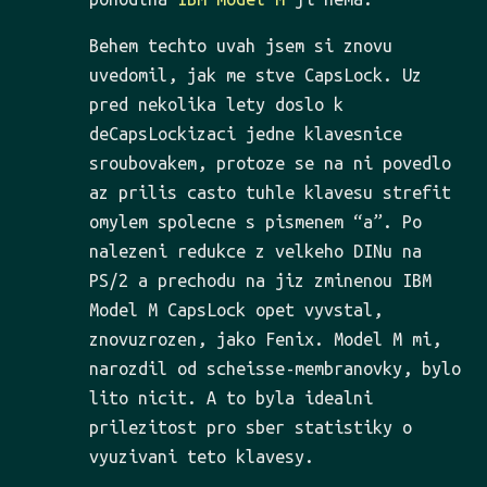
Behem techto uvah jsem si znovu
uvedomil, jak me stve CapsLock. Uz
pred nekolika lety doslo k
deCapsLockizaci jedne klavesnice
sroubovakem, protoze se na ni povedlo
az prilis casto tuhle klavesu strefit
omylem spolecne s pismenem “a”. Po
nalezeni redukce z velkeho DINu na
PS/2 a prechodu na jiz zminenou IBM
Model M CapsLock opet vyvstal,
znovuzrozen, jako Fenix. Model M mi,
narozdil od scheisse-membranovky, bylo
lito nicit. A to byla idealni
prilezitost pro sber statistiky o
vyuzivani teto klavesy.