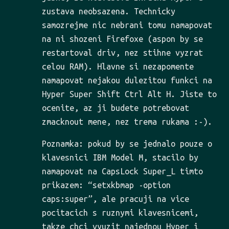
zustava neobsazena. Technicky
samozrejme nic nebrani tomu namapovat
na ni shozeni Firefoxe (aspon by se
restartoval driv, nez stihne vyzrat
celou RAM). Hlavne si nezapomente
namapovat nejakou dulezitou funkci na
Hyper Super Shift Ctrl Alt H. Jiste to
ocenite, az ji budete potrebovat
zmacknout mene, nez trema rukama :-).
Poznamka: pokud by se jednalo pouze o
klavesnici IBM Model M, stacilo by
namapovat na CapsLock Super_L timto
prikazem: “setxkbmap -option
caps:super”, ale pracuji na vice
pocitacich s ruznymi klavesnicemi,
takze chci vyuzit najednou Hyper i