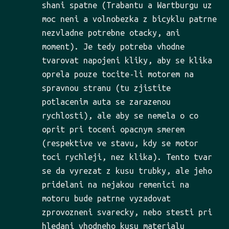
shani spatne (Trabantu a Wartburgu uz
moc neni a volnobezka z bicyklu patrne
nezvladne potrebne otacky, ani
moment). Je tedy potreba vhodne
tvarovat napojeni kliky, aby se klika
oprela pouze tocite-li motorem na
spravnou stranu (tu zjistite
potlacenim auta se zarazenou
rychlosti), ale aby se nemela o co
oprit pri toceni opacnym smerem
(respektive ve stavu, kdy se motor
toci rychleji, nez klika). Tento tvar
se da vyrezat z kusu trubky, ale jeho
pridelani na nejakou remenici na
motoru bude patrne vyzadovat
zprovozneni svarecky, nebo stesti pri
hledani vhodneho kusu materialu