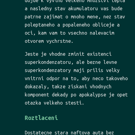
dojde k vyvinu velkeho mnozstvi tepla
a nasledny stav akumulatoru vas bude
patrne zajimat o mnoho mene, nez stav
poleptaneho a popaleneho obliceje a
oci, kam vam to vsechno nalevacim
otvorem vychrstne.
Jeste je vhodne zminit existenci
superkondenzatoru, ale bezne levne
superkondenzatory maji prilis velky
vnitrni odpor na to, aby neco takoveho
dokazaly, takze ziskani vhodnych
komponent dekady po apokalypse je opet
otazka velkeho stesti.
Roztlaceni
Dostatecne stara naftova auta bez