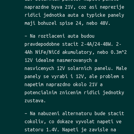
naprazdne byva 21V, coz asi neprezije
ridici jednotka auta a typicke panely
maji bohuzel spise 24, nebo 48V.
– Na roztlaceni auta budou
pravdepodobne stacit 2-4A/24-48W. 2-
4Ah NiFe/NiCd akumulatory, nebo 0.3m^2
12V idealne nasmerovanych a
nasvicenych 12V solarnich panelu. Male
panely se vyrabi i 12V, ale problem s
napetim naprazdno okolo 21V a
potencialnim znicenim ridici jednotky
zustava.
– Na nabuzeni alternatoru bude stacit
cokoliv, co dokaze vyvolat napeti ve
statoru 1.4V. Napeti je zavisle na