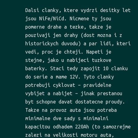
Dalsi clanky, ktere vydrzi desitky let
jsou NiFe/NiCd. Nicmene ty jsou
pomerne drahe a tezke, takze je
pouzivaji jen drahy (dost mozna i z
historickych duvodu) a par lidi, kteri
vedi, proc je chteji. Napeti je
stejne, jako u nabijeci tuzkove
baterky. Staci tedy zapojit 10 clanku
do serie a mame 12V. Tyto clanky
potrebuji cyklovat – pravidelne
vybijet a nabijet – jinak prestanou
byt schopne davat dostatecne proudy.
Takze na provoz auta jsou potreba
minimalne dve sady s minimalni
kapacitou odhadem 220Ah (to samozrejme
zalezi na velikosti motoru auta,