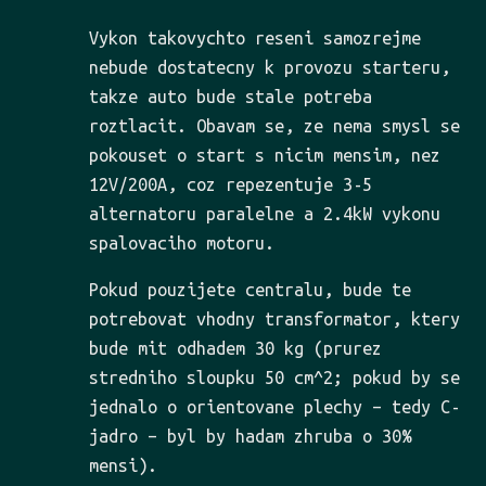
Vykon takovychto reseni samozrejme
nebude dostatecny k provozu starteru,
takze auto bude stale potreba
roztlacit. Obavam se, ze nema smysl se
pokouset o start s nicim mensim, nez
12V/200A, coz repezentuje 3-5
alternatoru paralelne a 2.4kW vykonu
spalovaciho motoru.
Pokud pouzijete centralu, bude te
potrebovat vhodny transformator, ktery
bude mit odhadem 30 kg (prurez
stredniho sloupku 50 cm^2; pokud by se
jednalo o orientovane plechy – tedy C-
jadro – byl by hadam zhruba o 30%
mensi).