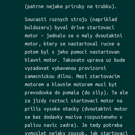
(patrne nejake priruby na trubku).
Soucasti ruznych stroju (napriklad
buldozeru) byval drive startovaci
motor – jednalo se o maly dvoutaktni
motor, ktery se nastartoval rucne a
potom byl s jeho pomoci nastartovan
hlavni motor. Takovato uprava uz bude
vyzadovat vybavenou provizorni
zamecnickou dilnu. Mezi startovacim
motorem a hlavnim motorem musi byt
prevodovka do pomala (do sily). Ta ale
za jizdy roztoci startovaci motor na
prilis vysoke otacky (dvoutaktni motor
se bez dodavky maziva rozpusteneho v
palivu navic zadre). Je tedy potreba
vymyslet nejaky zpusob, jak startovaci