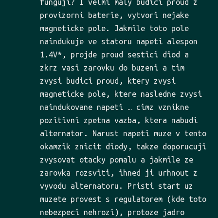
funguji? I velmi maly budici proud z
provizorni baterie, vytvori nejake
magneticke pole. Jakmile toto pole
naindukuje ve statoru napeti alespon
1.4V*, projde proud sestici diod a
zkrz vasi zarovku do buzeni a tim
zvysi budici proud, ktery zvysi
magneticke pole, ktere nasledne zvysi
naindukovane napeti … cimz vznikne
pozitivni zpetna vazba, ktera nabudi
alternator. Narust napeti muze v tento
okamzik znicit diody, takze doporucuji
zvysovat otacky pomalu a jakmile ze
zarovka rozsviti, ihned ji urhnout z
vyvodu alternatoru. Pristi start uz
muzete provest s regulatorem (kde toto
nebezpeci nehrozi), protoze jadro