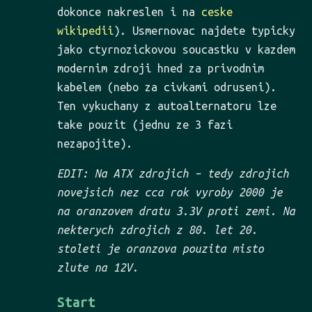
dokonce nakreslen i na
ceske
wikipedii
). Usmernovac najdete typicky
jako ctyrnozickovou soucastku v kazdem
modernim zdroji hned za privodnim
kabelem (nebo za civkami odruseni).
Ten vykuchany z autoalternatoru lze
take pouzit (jednu ze 3 fazi
nezapojite).
EDIT: Na ATX zdrojich – tedy zdrojich
novejsich nez cca rok vyroby 2000 je
na oranzovem dratu 3.3V proti zemi. Na
nekterych zdrojich z 80. let 20.
stoleti je oranzova pouzita misto
zlute na 12V.
Start