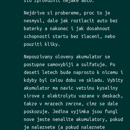
slo zprovoznit nejake auto.
Nejdrive si probereme, proc to je
nesmysl, dale jak roztlacit auto bez
baterky a nakonec i jak dosahnout
schopnosti startu bez tlaceni, nebo
pouziti kliky.
Nepouzivany oloveny akumulator se
postupne samovybiji a sulfatuje. Po
deseti letech bude naprosto k nicemu i
kdyby byl celou dobu ve skladu. Vybity
akumulator ma navic vetsinu kyseliny
sirove z elektrolytu vazane v deskach,
takze v mrazech zmrzne, cimz se dale
poskozuje. Jedina vyjimka jsou fungl
nove jeste nenalite akumulatory, pokud
je naleznete (a pokud naleznete