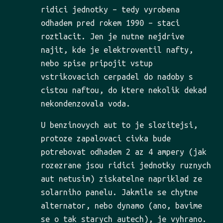
ridici jednotky – tedy vyrobena
odhadem pred rokem 1990 – staci
roztlacit. Jen je nutne nejdrive
najit, kde je elektroventil nafty,
nebo spise pripojit vstup
vstrikovacich cerpadel do nadoby s
cistou naftou, do ktere nekolik dekad
nekondenzovala voda.
U benzinovych aut to je slozitejsi,
protoze zapalovaci civka bude
potrebovat odhadem 2 az 4 ampery (jak
rozezrane jsou ridici jednotky ruznych
aut netusim) ziskatelne napriklad ze
solarniho panelu. Jakmile se chytne
alternator, nebo dynamo (ano, bavime
se o tak starych autech), je vyhrano.