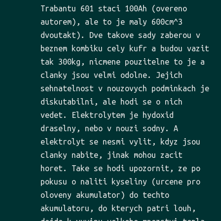
Trabantu 601 staci 100Ah (overeno
autorem), ale to je maly 600cm^3
dvoutakt). Dve takove sady zaberou v
beznem kombiku cely kufr a budou vazit
tak 300kg, nicmene pouzitelne to je a
clanky jsou velmi odolne. Jejich
sehnatelnost v nouzovych podminkach je
diskutabilni, ale hodi se o nich
vedet. Elektrolytem je hydoxid
draselny, nebo v nouzi sodny. A
elektrolyt se nesmi vylit, kdyz jsou
clanky nabite, jinak mohou zacit
horet. Take se hodi upozornit, ze po
pokusu o naliti kyseliny (urcene pro
oloveny akumulator) do techto
akumulatoru, do kterych patri louh,