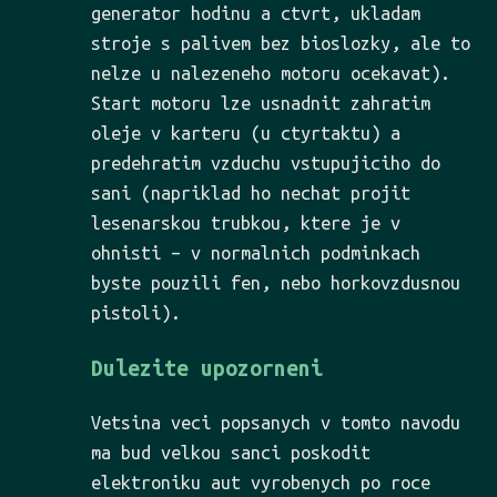
generator hodinu a ctvrt, ukladam
stroje s palivem bez bioslozky, ale to
nelze u nalezeneho motoru ocekavat).
Start motoru lze usnadnit zahratim
oleje v karteru (u ctyrtaktu) a
predehratim vzduchu vstupujiciho do
sani (napriklad ho nechat projit
lesenarskou trubkou, ktere je v
ohnisti – v normalnich podminkach
byste pouzili fen, nebo horkovzdusnou
pistoli).
Dulezite upozorneni
Vetsina veci popsanych v tomto navodu
ma bud velkou sanci poskodit
elektroniku aut vyrobenych po roce