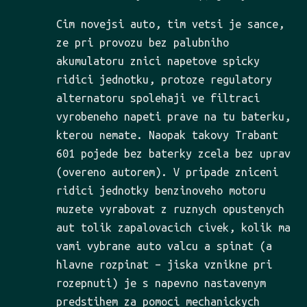
Cim novejsi auto, tim vetsi je sance,
ze pri provozu bez palubniho
akumulatoru znici napetove spicky
ridici jednotku, protoze regulatory
alternatoru spolehaji ve filtraci
vyrobeneho napeti prave na tu baterku,
kterou nemate. Naopak takovy Trabant
601 pojede bez baterky zcela bez uprav
(overeno autorem). V pripade zniceni
ridici jednotky benzinoveho motoru
muzete vyrabovat z ruznych opustenych
aut tolik zapalovacich civek, kolik ma
vami vybrane auto valcu a spinat (a
hlavne rozpinat – jiska vznikne pri
rozepnuti) je s napevno nastavenym
predstihem za pomoci mechanickych