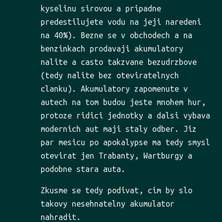
kyselinu sirovou a pripadne
predestilujete vodu na jeji naredeni
na 40%). Bezne se v obchodech a na
benzinkach prodavaji akumulatory
nalite a casto takzvane bezudrzbove
(tedy nalite bez oteviratelnych
clanku). Akumulatory zapomenute v
autech na tom budou jeste mnohem hur,
protoze ridici jednotky a dalsi vybava
modernich aut maji staly odber. Jiz
par mesicu po apokalypse ma tedy smysl
otevirat jen Trabanty, Wartburgy a
podobne stara auta.
Zkusme se tedy podivat, cim by slo
takovy nesehnatelny akumulator
nahradit.