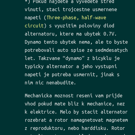
*) Pokud najdete a vyvedete stred
vinuti, staci trojcestne usmernene
napeti (
Three-phase, half-wave
circuit
) s vyuzitim poloviny diod
alternatoru, ktere ma ubytek 0.7V.
Dynamo tento ubytek nema, ale to byste
potrebovali auto spise ze sedmdesatych
let. Takzvane “dynamo” z bicyklu je
typicky alternator a jeho vystupni
napeti je potreba usmernit, jinak s
nim nic nenabudite.
Mechanicka moznost reseni vam prijde
vhod pokud mate bliz k mechanice, nez
k elektrice. Melo by stacit alternator
rozebrat a rotor namagnetovat magnetem
z reproduktoru, nebo harddisku. Rotor