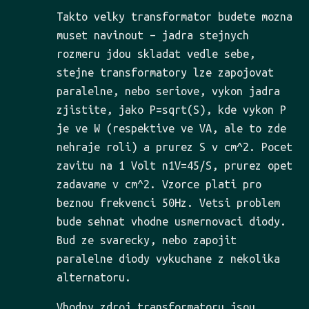
Takto velky transformator budete mozna
muset navinout – jadra stejnych
rozmeru jdou skladat vedle sebe,
stejne transformatory lze zapojovat
paralelne, nebo seriove, vykon jadra
zjistite, jako P=sqrt(S), kde vykon P
je ve W (respektive ve VA, ale to zde
nehraje roli) a prurez S v cm^2. Pocet
zavitu na 1 Volt n1V=45/S, prurez opet
zadavame v cm^2. Vzorce plati pro
beznou frekvenci 50Hz. Vetsi problem
bude sehnat vhodne usmernovaci diody.
Bud ze svarecky, nebo zapojit
paralelne diody vykuchane z nekolika
alternatoru.
Vhodny zdroj transformatoru jsou