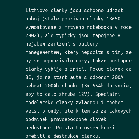
Lithiove clanky jsou schopne udrzet
naboj (stale pouzivam clanky 18650
vymontovane z mrtveho notebooka v roce
2002), ale typicky jsou zapojene v
nejakem zarizeni s battery
manegementem, ktery nepocita s tim, ze
by se nepouzivalo roky, takze postupne
clanky vybije a znici. Pokud clanek da
3C, je na start auta s odberem 200A
sehnat 200Ah clanku (3x 66Ah do serie,
aby to dalo zhruba 12V). Specialni
modelarske clanky zvladnou i mnohem
vetsi proudy, ale k tem se za takovych
podminek pravdepodobne clovek
nedostane. Po startu ovsem hrozi
prebiti a destrukce clanku.