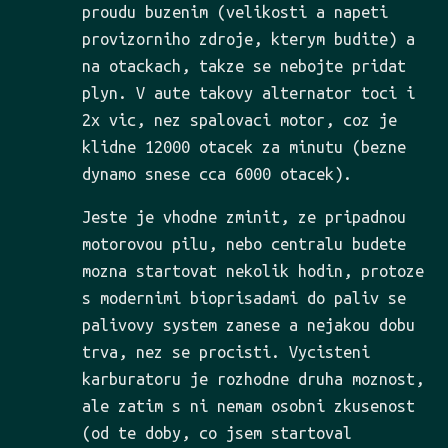
proudu buzenim (velikosti a napeti
provizorniho zdroje, kterym budite) a
na otackach, takze se nebojte pridat
plyn. V aute takovy alternator toci i
2x vic, nez spalovaci motor, coz je
klidne 12000 otacek za minutu (bezne
dynamo snese cca 6000 otacek).
Jeste je vhodne zminit, ze pripadnou
motorovou pilu, nebo centralu budete
mozna startovat nekolik hodin, protoze
s modernimi bioprisadami do paliv se
palivovy system zanese a nejakou dobu
trva, nez se procisti. Vycisteni
karburatoru je rozhodne druha moznost,
ale zatim s ni nemam osobni zkusenost
(od te doby, co jsem startoval