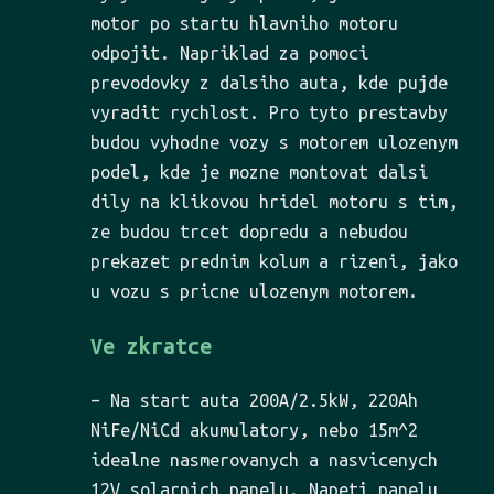
motor po startu hlavniho motoru
odpojit. Napriklad za pomoci
prevodovky z dalsiho auta, kde pujde
vyradit rychlost. Pro tyto prestavby
budou vyhodne vozy s motorem ulozenym
podel, kde je mozne montovat dalsi
dily na klikovou hridel motoru s tim,
ze budou trcet dopredu a nebudou
prekazet prednim kolum a rizeni, jako
u vozu s pricne ulozenym motorem.
Ve zkratce
– Na start auta 200A/2.5kW, 220Ah
NiFe/NiCd akumulatory, nebo 15m^2
idealne nasmerovanych a nasvicenych
12V solarnich panelu. Napeti panelu