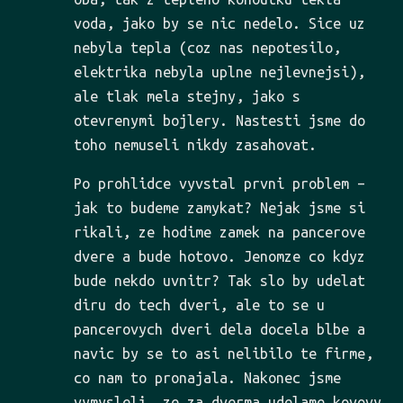
voda, jako by se nic nedelo. Sice uz
nebyla tepla (coz nas nepotesilo,
elektrika nebyla uplne nejlevnejsi),
ale tlak mela stejny, jako s
otevrenymi bojlery. Nastesti jsme do
toho nemuseli nikdy zasahovat.
Po prohlidce vyvstal prvni problem –
jak to budeme zamykat? Nejak jsme si
rikali, ze hodime zamek na pancerove
dvere a bude hotovo. Jenomze co kdyz
bude nekdo uvnitr? Tak slo by udelat
diru do tech dveri, ale to se u
pancerovych dveri dela docela blbe a
navic by se to asi nelibilo te firme,
co nam to pronajala. Nakonec jsme
vymysleli, ze za dverma udelame kovovy