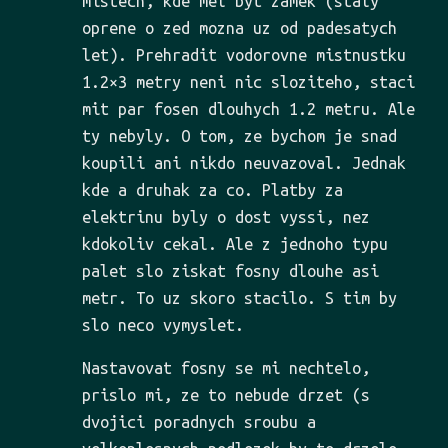
mistech, kde mel byt zamek (staly
oprene o zed mozna uz od padesatych
let). Prehradit vodorovne mistnustku
1.2×3 metry neni nic sloziteho, staci
mit par fosen dlouhych 1.2 metru. Ale
ty nebyly. O tom, ze bychom je snad
koupili ani nikdo neuvazoval. Jednak
kde a druhak za co. Platby za
elektrinu byly o dost vyssi, nez
kdokoliv cekal. Ale z jednoho typu
palet slo ziskat fosny dlouhe asi
metr. To uz skoro stacilo. S tim by
slo neco vymyslet.
Nastavovat fosny se mi nechtelo,
prislo mi, ze to nebude drzet (s
dvojici poradnych sroubu a