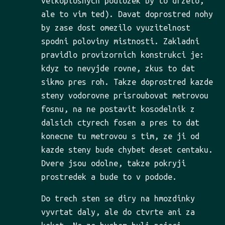
velkoplosnych podlozek by to drzelo,
ale to vim ted). Davat doprostred nohy
by zase dost omezilo vyuzitelnost
spodni poloviny mistnosti. Zakladni
pravidlo provizornich konstrukci je:
kdyz to nevyjde rovne, zkus to dat
sikmo pres roh. Takze doprostred kazde
steny vodorovne prisroubovat metrovou
fosnu, na ne postavit kosodelnik z
dalsich ctyrech fosen a pres to dat
konecne tu metrovou s tim, ze ji od
kazde steny bude chybet deset centaku.
Dvere jsou odolne, takze pokryji
prostredek a bude to v podode.
Do trech sten se diry na hmozdinky
vyvrtat daly, ale do ctvrte ani za