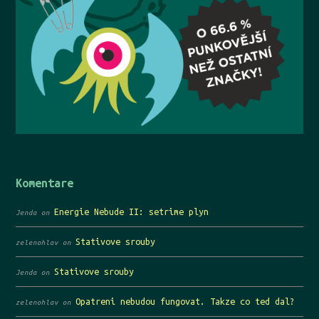
Komentare
Energie Nebude II: setrime plyn
Jenda
on
Stativove srouby
zelenohlav
on
Stativove srouby
Jenda
on
Opatreni nebudou fungovat. Takze co ted dal?
zelenohlav
on