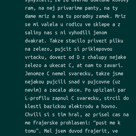
ram, na nej privarime panty, na ty
dame mriz a na tu poradny zamek. Mriz
se mi valela u rodicu ve sklepe a z
saliny nas s ni vyhodili jenom
dvakrat. Takze stacilo privezt pilku
na zelezo, pujcit si priklepovou
vrtacku, dovezt od D z chalupy nejake
zelezo a ukecat C, at nam to zavari.
Jenomze C nemel svarecku, takze jsme
nejakou pujcili snad v pujcovne (uz
nevim) a zacala akce. Po upizlani par
L-profilu zapnul C svarecku, strcil do
klesti bazickou elektrodu a hovno.
Chvili si s tim hral, az prisel cas na
me frajerske prohlaseni: “pust me k
tomu”. Mel jsem duvod frajerit, ve