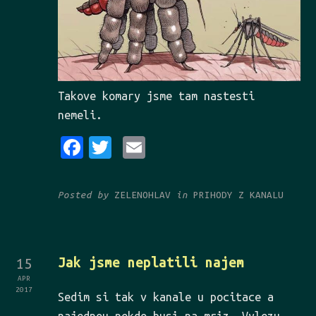
Takove komary jsme tam nastesti
nemeli.
Fa
Tw
Em
ce
it
ai
bo
te
l
Posted by
ZELENOHLAV
in
PRIHODY Z KANALU
ok
r
Jak jsme neplatili najem
15
APR
2017
Sedim si tak v kanale u pocitace a