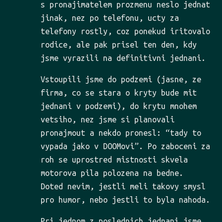
s pronajimatelem prozmenu neslo jednat
jinak, nez po telefonu, ucty za
telefony rostly, coz ponekud iritovalo
rodice, ale pak prisel ten den, kdy
jsme vyrazili na definitivni jednani.
Vstoupili jsme do podzemi (jasne, ze
firma, co se stara o kryty bude mit
jednani v podzemi), do krytu mnohem
vetsiho, nez jsme si planovali
pronajmout a nekdo pronesl: “tady to
vypada jako v DOOMovi”. Po zaboceni za
roh se uprostred mistnosti skvela
motorova pila polozena na bedne.
Doted nevim, jestli meli takovy smysl
pro humor, nebo jestli to byla nahoda.
Pri jednom z poslednich jednani jsme