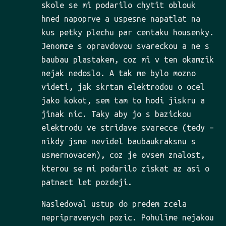
skole se mi podarilo chytit oblouk
hned napoprve a uspesne napatlat na
kus petky plechu par centaku housenky.
Jenomze s opravdovou svareckou a ne s
baubau plastakem, coz mi v ten okamzik
nejak nedoslo. A tak me bylo mozno
videti, jak skrtam elektrodou o ocel
jako kokot, sem tam to hodi jiskru a
jinak nic. Taky aby jo s bazickou
elektrodu ve stridave svarecce (tedy –
nikdy jsme nevidel baubaukraksnu s
usmernovacem), coz je ovsem znalost,
kterou se mi podarilo ziskat az asi o
patnact let pozdeji.
Nasledoval ustup do predem zcela
nepripravenych pozic. Pohulime nejakou