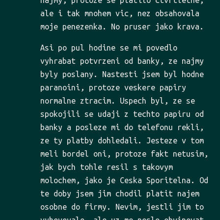
najmy, protoze se platilo ctvrtletne,
ale i tak mnohem vic, nez obsahovala
moje penezenka. No pruser jako krava.
Asi po pul hodine se mi povedlo
vyhrabat potvrzeni od banky, ze najmy
byly poslany. Nastesti jsem byl hodne
paranoini, protoze veskere papiry
normalne ztracim. Uspech byl, ze se
spokojili se udaji z techto papiru od
banky a posleze mi do telefonu rekli,
ze ty platby dohledali. Jesteze v tom
meli bordel oni, protoze fakt netusim,
jak bych tohle resil s takovym
molochem, jako je Ceska Sporitelna. Od
te doby jsem jim chodil platit najem
osobne do firmy. Nevim, jestli jim to