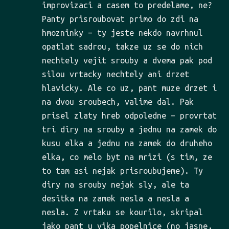
improvizaci a casem to predelame, ne?
Panty prisroubovat primo do zdi na
hmozninky – ty jeste nekdo navrhnul
opatlat sadrou, takze uz se do nich
nechtely vejit srouby a dvema pak pod
silou vrtacky nechtely ani drzet
hlavicky. Ale co uz, pant muze drzet i
na dvou sroubech, valime dal. Pak
prisel zlaty hreb odpoledne – provrtat
tri diry na srouby a jednu na zamek do
kusu elka a jednu na zamek do druheho
elka, co melo byt na mrizi (s tim, ze
to tam asi nejak prisroubujeme). Ty
diry na srouby nejak sly, ale ta
desitka na zamek nesla a nesla a
nesla. Z vrtaku se kourilo, skripal
jako pant u vika popelnice (no jasne,