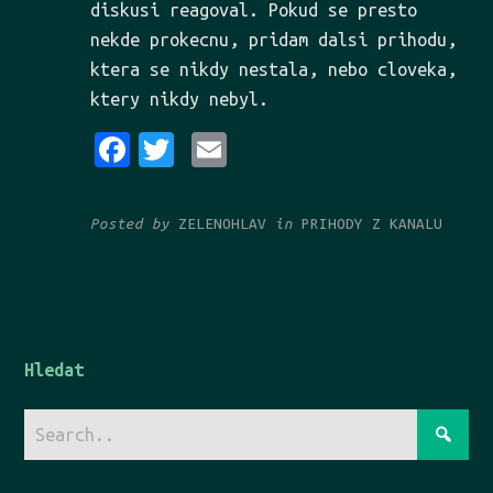
diskusi reagoval. Pokud se presto
nekde prokecnu, pridam dalsi prihodu,
ktera se nikdy nestala, nebo cloveka,
ktery nikdy nebyl.
Fa
Tw
Em
ce
it
ai
bo
te
l
Posted by
ZELENOHLAV
in
PRIHODY Z KANALU
ok
r
Hledat