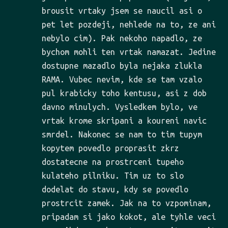
brousit vrtaky jsem se naucil asi o
pet let pozdeji, nehlede na to, ze ani
nebylo cim). Pak nekoho napadlo, ze
bychom mohli ten vrtak namazat. Jedine
dostupne mazadlo byla nejaka zlukla
RAMA. Vubec nevim, kde se tam vzalo
pul krabicky toho kentusu, asi z dob
davno minulych. Vysledkem bylo, ve
vrtak krome skripani a koureni navic
smrdel. Nakonec se nam to tim tupym
kopytem povedlo proprasit zkrz
dostatecne na prostrceni tupeho
kulateho pilniku. Tim uz to slo
dodelat do stavu, kdy se povedlo
prostrcit zamek. Jak na to vzpominam,
pripadam si jako kokot, ale tyhle veci