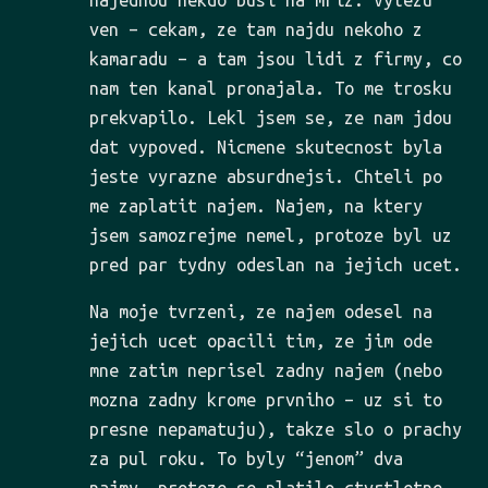
najednou nekdo busi na mriz. Vylezu
ven – cekam, ze tam najdu nekoho z
kamaradu – a tam jsou lidi z firmy, co
nam ten kanal pronajala. To me trosku
prekvapilo. Lekl jsem se, ze nam jdou
dat vypoved. Nicmene skutecnost byla
jeste vyrazne absurdnejsi. Chteli po
me zaplatit najem. Najem, na ktery
jsem samozrejme nemel, protoze byl uz
pred par tydny odeslan na jejich ucet.
Na moje tvrzeni, ze najem odesel na
jejich ucet opacili tim, ze jim ode
mne zatim neprisel zadny najem (nebo
mozna zadny krome prvniho – uz si to
presne nepamatuju), takze slo o prachy
za pul roku. To byly “jenom” dva