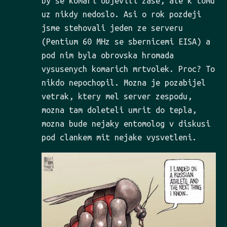
by se komari objevili zase, ale k tomu
uz nikdy nedoslo. Asi o rok pozdeji
jsme stehovali jeden ze serveru
(Pentium 60 MHz se sbernicemi EISA) a
pod nim byla obrovska hromada
vysusenych komarich mrtvolek. Proc? To
nikdo nepochopil. Mozna je pozabijel
vetrak, ktery mel server zespodu,
mozna tam doleteli umrit do tepla,
mozna bude nejaky entomolog v diskusi
pod clankem mit nejake vysvetleni.