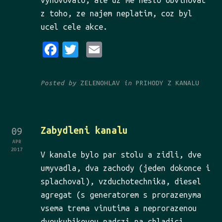
vyhovovalo, ale uz me neslo obvinovat
z toho, ze najem neplatim, coz byl
ucel cele akce.
Fa
Tw
Em
ce
it
ai
bo
te
l
Posted by
ZELENOHLAV
in
PRIHODY Z KANALU
ok
r
Zabydleni kanalu
09
APR
2017
V kanale bylo par stolu a zidli, dve
umyvadla, dva zachody (jeden dokonce i
splachoval), vzduchotechnika, diesel
agregat (s generatorem s prorazenyma
vsema trema vinutima a neprorazenou
dvoukubikovou nadrzi na chladici