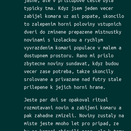
jasne, ale v pristupove ceste byla
typicky tma. Kdyz jsem jeden vecer
zabijel komara uz asi popate, skoncilo
to zalepenim horni poloviny vstupnich
dveri do zminene prepazene mistnustky
novinami s izolackou a rychlym
vyvrazdenim komari populace v malem a
dostupnem prostoru. Rano mi prislo
zbytecne noviny sundavat, kdyz budou
vecer zase potreba, takze skoncily
srolovane a privazane nad futry stale
prilepene k jejich horni hrane.
Jeste par dni se opakoval ritual
rozmotavani novin a zabijeni komaru a
pak zahadne zmizeli. Noviny zustaly na
miste jeste mnoho let pro pripad, ze