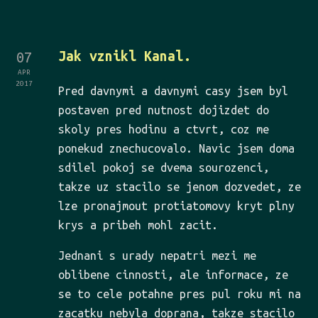
ok
r
Jak vznikl Kanal.
07
APR
2017
Pred davnymi a davnymi casy jsem byl
postaven pred nutnost dojizdet do
skoly pres hodinu a ctvrt, coz me
ponekud znechucovalo. Navic jsem doma
sdilel pokoj se dvema sourozenci,
takze uz stacilo se jenom dozvedet, ze
lze pronajmout protiatomovy kryt plny
krys a pribeh mohl zacit.
Jednani s urady nepatri mezi me
oblibene cinnosti, ale informace, ze
se to cele potahne pres pul roku mi na
zacatku nebyla doprana, takze stacilo