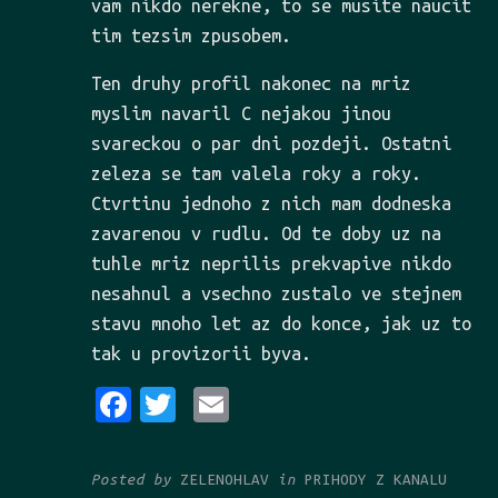
vam nikdo nerekne, to se musite naucit
tim tezsim zpusobem.
Ten druhy profil nakonec na mriz
myslim navaril C nejakou jinou
svareckou o par dni pozdeji. Ostatni
zeleza se tam valela roky a roky.
Ctvrtinu jednoho z nich mam dodneska
zavarenou v rudlu. Od te doby uz na
tuhle mriz neprilis prekvapive nikdo
nesahnul a vsechno zustalo ve stejnem
stavu mnoho let az do konce, jak uz to
tak u provizorii byva.
Fa
Tw
Em
ce
it
ai
bo
te
l
Posted by
ZELENOHLAV
in
PRIHODY Z KANALU