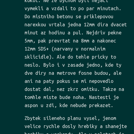
kokot. Ne ze bychom byli nejaci
vymekli a vzdali to po par minutach.
Do mistniho betonu se priklepovou
narexkou vrtala jedna 12mm dira dvacet
minut az hodinu a pul. Nejdriv pekne
5mm, pak prevrtat na 8mm a nakonec
12mm SDS+ (narvany v normalnim
sklicidle). Ale do tehle pricky to
neslo. Bylo i v zasade jedno, kde ty
dve diry na metrove fosne budou, ale
ani na paty pokus se mi nepovedlo
dostat dal, nez zkrz omitku. Takze na
tomhle miste bude noha. Nastesti je
aspon u zdi, kde nebude prekazet.
Zbytek sileneho planu vysel, jenom
velice rychle dosly hrebiky a shanejte