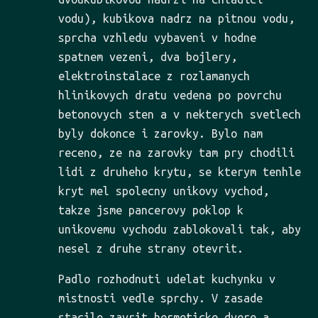
vodu), kubikova nadrz na pitnou vodu,
sprcha vzhledu vybaveni v hodne
spatnem vezeni, dva bojlery,
elektroinstalace z rozlamanych
hlinikovych dratu vedena po povrchu
betonovych sten a v nekterych svetlech
byly dokonce i zarovky. Bylo nam
receno, ze na zarovky tam pry chodili
lidi z druheho krytu, se kterym tenhle
kryt mel spolecny unikovy vychod,
takze jsme pancerovy poklop k
unikovemu vychodu zablokovali tak, aby
nesel z druhe strany otevrit.
Padlo rozhodnuti udelat kuchynku v
mistnosti vedle sprchy. V zasade
stacilo zavrit hermeticke dvere a