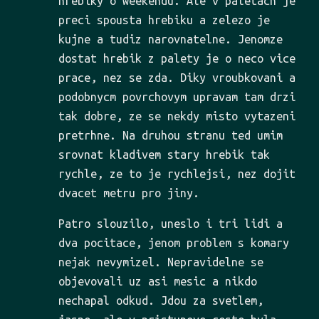
hrebiky o weekendu. Ale v paletach je
preci spousta hrebiku a zelezo je
kujne a tudiz narovnatelne. Jenomze
dostat hrebik z palety je o neco vice
prace, nez se zda. Diky vroubkovani a
podobnycm povrchovym upravam tam drzi
tak dobre, ze se nekdy misto vytazeni
pretrhne. Na druhou stranu ted umim
srovnat kladivem stary hrebik tak
rychle, ze to je rychlejsi, nez dojit
dvacet metru pro jiny.
Patro slouzilo, uneslo i tri lidi a
dva pocitace, jenom problem s komary
nejak nevymizel. Nepravidelne se
objevovali uz asi mesic a nikdo
nechapal odkud. Jdou za svetlem,