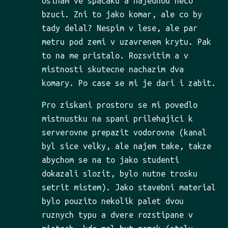
Usinam ve spacaku a najednou neco
bzuci. Zni to jako komar, ale co by
tady delal? Nespim v lese, ale par
metru pod zemi v uzavrenem krytu. Pak
to na me pristalo. Rozsvitim a v
mistnosti skutecne nachazim dva
komary. Po case se mi je dari i zabit.
Pro ziskani prostoru se mi povedlo
mistnustku na spani prilehajici k
serverovne prepazit vodorovne (kanal
byl sice velky, ale najem take, takze
abychom se na to jako studenti
dokazali slozit, bylo nutne trosku
setrit mistem). Jako stavebni material
bylo pouzito nekolik palet dvou
ruznych typu a dvere rozstipane v