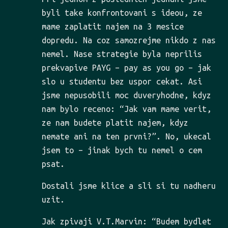
byli take konfrontovani s ideou, ze
mame zaplatit najem na 3 mesice
dopredu. Na coz samozrejme nikdo z nas
nemel. Nase strategie byla neprilis
prekvapive PAYG – pay as you go – jak
slo u studentu bez uspor cekat. Asi
jsme nepusobili moc duveryhodne, kdyz
nam bylo receno: “Jak vam mame verit,
ze nam budete platit najem, kdyz
nemate ani na ten prvni?”. No, ukecal
jsem to – jinak bych tu nemel o cem
psat.
Dostali jsme klice a sli si tu nadheru
uzit.
Jak zpivaji V.T.Marvin: “Budem bydlet