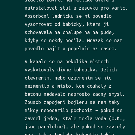
nainstalovat stul a zasuvku pro varic.
Absorbcni lednicku se mi povedlo
vysomrovat od babicky, ktera ji
schovavala na chalupe na na pude,
kdyby se nekdy hodila. Mrazak se nam
povedlo najit u popelnic az casem.
V kanale se na nekolika mistech
vyskytovaly divne kohoutky. Jejich
otevrenim, nebo uzavrenim se nic
nezmenilo a misto, kde couhaly z
betonu nedavalo naprosto zadny smysl.
Zpusob zapojeni bojleru se nam taky
nikdy nepodarilo pochopit – pokud se
zavrel jeden, stale tekla voda (O.K.,
jsou paralelne), ale pokud se zavrely
oba, tak z tepleho kohoutku tekla