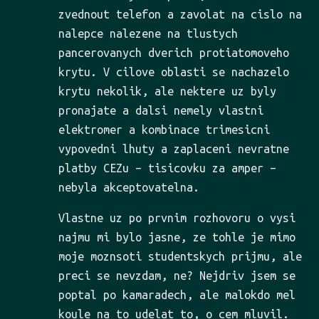
zvednout telefon a zavolat na cislo na
nalepce nalezene na tlustych
pancerovanych dverich protiatomoveho
krytu. V cilove oblasti se nachazelo
krytu nekolik, ale nektere uz byly
pronajate a dalsi nemely vlastni
elektromer a kombinace trimesicni
vypovedni lhuty a zaplaceni nevratne
platby CEZu – tisicovku za amper –
nebyla akceptovatelna.
Vlastne uz po prvnim rozhovoru o vysi
najmu mi bylo jasne, ze tohle je mimo
moje moznsoti studentskych prijmu, ale
preci se nevzdam, ne? Nejdriv jsem se
poptal po kamaradech, ale malokdo mel
koule na to udelat to, o cem mluvil.