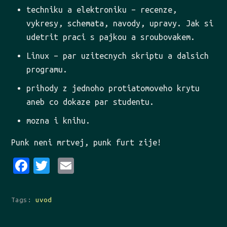
techniku a elektroniku – recenze,
vykresy, schemata, navody, upravy. Jak si
udetrit praci s pajkou a sroubovakem.
Linux – par uzitecnych skriptu a dalsich
programu.
prihody z jednoho protiatomoveho krytu
aneb co dokaze par studentu.
mozna i knihu.
Punk neni mrtvej, punk furt zije!
Fa
Tw
Em
ce
it
ai
bo
te
l
Tags:
uvod
ok
r