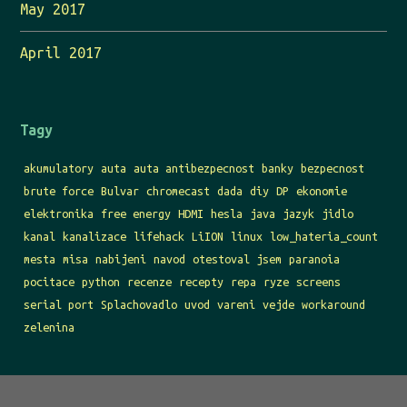
May 2017
April 2017
Tagy
akumulatory
auta
auta antibezpecnost
banky
bezpecnost
brute force
Bulvar
chromecast
dada
diy
DP
ekonomie
elektronika
free energy
HDMI
hesla
java
jazyk
jidlo
kanal
kanalizace
lifehack
LiION
linux
low_hateria_count
mesta
misa
nabijeni
navod
otestoval jsem
paranoia
pocitace
python
recenze
recepty
repa
ryze
screens
serial port
Splachovadlo
uvod
vareni
vejde
workaround
zelenina