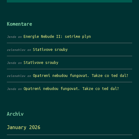
Komentare
Energie Nebude II: setrime plyn
Jenda
on
Stativove srouby
zelenohlav
on
Stativove srouby
Jenda
on
Opatreni nebudou fungovat. Takze co ted dal?
zelenohlav
on
Opatreni nebudou fungovat. Takze co ted dal?
Jenda
on
Archiv
January 2026