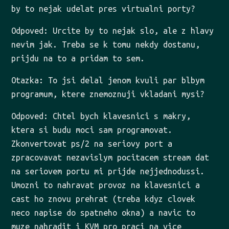
by to nejak udelat pres virtualni porty?
Odpoved: Urcite by to nejak slo, ale z hlavy
nevim jak. Treba se k tomu nekdy dostanu,
prijdu na to a pridam to sem.
Otazka: To jsi delal jenom kvuli par blbym
programum, ktere znemoznuji vkladani mysi?
Odpoved: Chtel bych klavesnici s makry,
ktera si budu moci sam programovat.
Zkonvertovat ps/2 na seriovy port a
zpracovavat nezavislym pocitacem stream dat
na seriovem portu mi prijde nejjednodussi.
Umozni to nahravat provoz na klavesnici a
cast ho znovu prehrat (treba kdyz clovek
neco napise do spatneho okna) a navic to
muze nahradit i KVM pro praci na vice