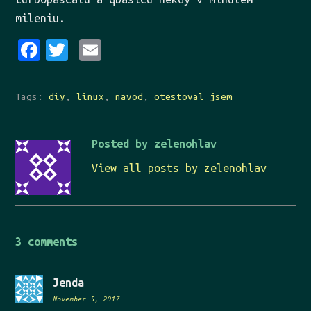
mileniu.
Fa
Tw
Em
ce
it
ai
bo
te
l
Tags:
diy
,
linux
,
navod
,
otestoval jsem
ok
r
Posted by zelenohlav
View all posts by zelenohlav
3 comments
Jenda
November 5, 2017