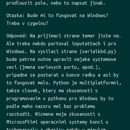
prodlouzit pole, nebo to napsat jinak.
Otazka: Bude mi to fungovat na Windows?
Treba v cygwinu?
Odpoved: Na prijimaci strane temer jiste ne.
Ale treba nekdo portoval inputattach i pro
Windows. Na vysilaci strane (serialkbd.py)
bude patrne nutne upravit nejake systemove
veci (jmena seriovych portu, apod.),
pripadne se postarat o konce radku a asi by
to fungovat melo. Python je multiplatformni,
takze clovek, ktery ma zkusenosti s
programovanim v pythonu pro Windows by to
podle meho nazoru mel bez problemu
rozchodit. Nicmene moje zkusenosti s
Microsoftimi operacnimi systemy konci u
turbopascalu a qbasicu nekdy v minulem