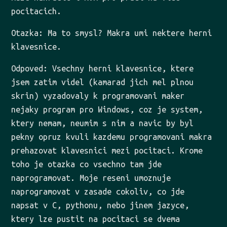
pocitacich.
Otazka: Ma to smysl? Makra umi nektere herni
klavesnice.
Odpoved: Vsechny herni klavesnice, ktere
jsem zatim videl (kamarad jich mel plnou
skrin) vyzadovaly k programovani maker
nejaky program pro Windows, coz je system,
ktery nemam, neumim s nim a navic by byl
pekny opruz kvuli kazdemu programovani makra
prehazovat klavesnici mezi pocitaci. Krome
toho je otazka co vsechno tam jde
naprogramovat. Moje reseni umoznuje
naprogramovat v zasade cokoliv, co jde
napsat v C, pythonu, nebo jinem jazyce,
ktery lze pustit na pocitaci se dvema