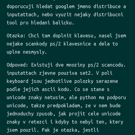
doporucuji hledat googlem jmeno distribuce a
inputattach, nebo vyuzit nejaky distribucni
tool pro hledani balicku.
Otazka: Chci tam doplnit klavesu, nasel jsem
nejake scankody ps/2 klavesnice a dela to
uplne nesmysly.
Odpoved: Existuji dve mnoziny ps/2 scancodu.
inputattach zjevne pouziva set2. V poli
keyboard jsou jednotlive polozky serazene
podle jejich ascii kodu. Co se stane s
unicode znaky netusim, ale python ma podporu
unicode, takze predpokladam, ze v nem bude
jednoduchy zpusob, jak projit cele unicode
znaky v retezci i kdyby to nebyl ten, ktery
jsem pouzil. Pak je otazka, jestli