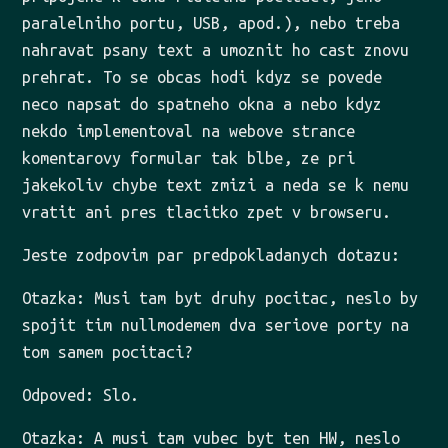
paralelniho portu, USB, apod.), nebo treba
nahravat psany text a umoznit ho cast znovu
prehrat. To se obcas hodi kdyz se povede
neco napsat do spatneho okna a nebo kdyz
nekdo implementoval na webove strance
komentarovy formular tak blbe, ze pri
jakekoliv chybe text zmizi a neda se k nemu
vratit ani pres tlacitko zpet v browseru.
Jeste zodpovim par predpokladanych dotazu:
Otazka: Musi tam byt druhy pocitac, neslo by
spojit tim nullmodemem dva seriove porty na
tom samem pocitaci?
Odpoved: Slo.
Otazka: A musi tam vubec byt ten HW, neslo