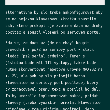
alternativne by slo treba nakonfigurovat aby
se na nejakou klavesovou zkratku spustilo
ssh, ktere prekopiruje zvolena data na druhy
pocitac a spusti vlozeni po seriovem portu.
Zda se, ze dnes uz jde na ebayi koupit
prevodnik z ps/2 na seriovy port – staci
hledat ‘ps2 serial arduino’. Temer s
jistotou bude mit TTL vystupy, takze bude
nutne zkonvertovat napetove urovne MAX232 na
+-12V, ale pak by sla pripojit bezna
klavesnice na seriovy port pocitace, ktery
by zpracovaval psany text a posilal ho dal.
To by umoznilo implementovat makra, pridat
klavesy (treba vyuzitim normalni klavesnice
pripojene k tomu ridicimu pocitaci, jeho