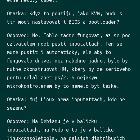
Otazka: Kdyz to pouziju, jako KVM, budu s
tim moci nastavovat i BIOS a bootloader?
Odpoved: Ne. Tohle zacne fungovat, az se pod
uzivatelem root pusti inputattach. Ten se
muze pustit i automaticky, ale aby to
fungovalo drive, nez nabehne jadro, bylo by
nutne zkonstruovat HW, ktery by ze serioveho
portu delal zpet ps/2. S nejakym
mikrokontrolerem by to nemelo byt tezke.
Otazka: Muj Linux nema inputattach, kde he
sezenu?
Odpoved: Na Debianu je v balicku
inputattach, na Fedore to je v balicku
linuxconsoletools, na dalsich distribucich