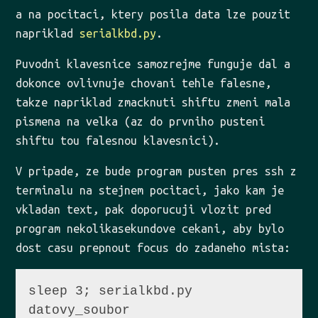
a na pocitaci, ktery posila data lze pouzit
napriklad
serialkbd.py
.
Puvodni klavesnice samozrejme funguje dal a
dokonce ovlivnuje chovani tehle falesne,
takze napriklad zmacknuti shiftu zmeni mala
pismena na velka (az do prvniho pusteni
shiftu tou falesnou klavesnici).
V pripade, ze bude program pusten pres ssh z
terminalu na stejnem pocitaci, jako kam je
vkladan text, pak doporucuji vlozit pred
program nekolikasekundove cekani, aby bylo
dost casu prepnout focus do zadaneho mista:
sleep 3; serialkbd.py 