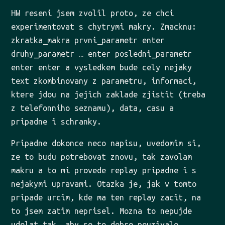
HW reseni jsem zvolil proto, ze chci
experimentovat s chytrymi makry. Zmacknu:
zkratka_makra prvni_parametr enter
druhy_parametr … enter posledni_parametr
enter enter a vysledkem bude cely nejaky
text zkombinovany z parametru, informaci,
ktere jdou na jejich zaklade zjistit (treba
z telefonniho seznamu), data, casu a
pripadne i schranky.
Pripadne dokonce neco napisu, uvedomim si,
ze to budu potrebovat znovu, tak zavolam
makru a to mi provede replay pripadne i s
nejakymi upravami. Otazka je, jak v tomto
pripade urcim, kde ma ten replay zacit, na
to jsem zatim neprisel. Mozna to nepujde
udelat tak, aby se to dobre pouzivalo.