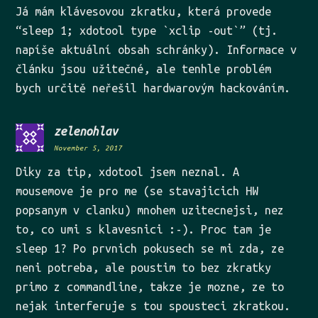
Já mám klávesovou zkratku, která provede
“sleep 1; xdotool type `xclip -out`” (tj.
napíše aktuální obsah schránky). Informace v
článku jsou užitečné, ale tenhle problém
bych určitě neřešil hardwarovým hackováním.
zelenohlav
November 5, 2017
Diky za tip, xdotool jsem neznal. A
mousemove je pro me (se stavajicich HW
popsanym v clanku) mnohem uzitecnejsi, nez
to, co umi s klavesnici :-). Proc tam je
sleep 1? Po prvnich pokusech se mi zda, ze
neni potreba, ale poustim to bez zkratky
primo z commandline, takze je mozne, ze to
nejak interferuje s tou spousteci zkratkou.