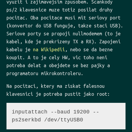
vyuzit i zajimavejsim zpusobem. Scankody
ps/2 klavesnice muze totiz posilat druhy
pocitac. Oba pocitace musi mit seriovy port
(konvertor do USB funguje, takze staci USB).
Seriove porty se propoji nullmodemem (to je
kabel, kde je prekrizeny TX a RX). Zapojeni
kabelu je
na Wikipedii
, nebo se da bezne
koupit. A to je cely HW, vic toho neni
potreba delat a obejdete se bez pajky a
programatoru mikrokontroleru.
Na pocitaci, ktery ma ziskat falesnou
klavesnici je potreba pustit jako root:
inputattach --baud 19200 --