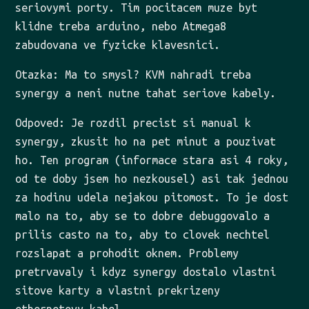
seriovymi porty. Tim pocitacem muze byt
klidne treba arduino, nebo Atmega8
zabudovana ve fyzicke klavesnici.
Otazka: Ma to smysl? KVM nahradi treba
synergy a neni nutne tahat seriove kabely.
Odpoved: Je rozdil precist si manual k
synergy, zkusit ho na pet minut a pouzivat
ho. Ten program (informace stara asi 4 roky,
od te doby jsem ho nezkousel) asi tak jednou
za hodinu udela nejakou pitomost. To je dost
malo na to, aby se to dobre debuggovalo a
prilis casto na to, aby to clovek nechtel
rozslapat a prohodit oknem. Problemy
pretrvavaly i kdyz synergy dostalo vlastni
sitove karty a vlastni prekrizeny
ethernetovy kabel.